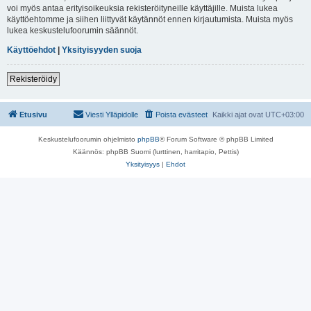
voi myös antaa erityisoikeuksia rekisteröityneille käyttäjille. Muista lukea
käyttöehtomme ja siihen liittyvät käytännöt ennen kirjautumista. Muista myös
lukea keskustelufoorumin säännöt.
Käyttöehdot
|
Yksityisyyden suoja
Rekisteröidy
Etusivu
Viesti Ylläpidolle
Poista evästeet
Kaikki ajat ovat
UTC+03:00
Keskustelufoorumin ohjelmisto
phpBB
® Forum Software © phpBB Limited
Käännös: phpBB Suomi (lurttinen, harritapio, Pettis)
Yksityisyys
|
Ehdot