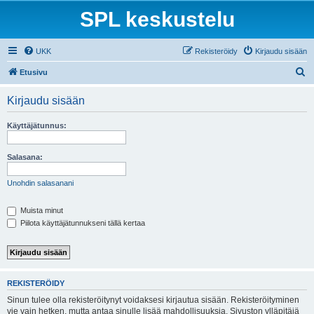
SPL keskustelu
UKK
Rekisteröidy
Kirjaudu sisään
E
Etusivu
t
Kirjaudu sisään
s
i
Käyttäjätunnus:
Salasana:
Unohdin salasanani
Muista minut
Piilota käyttäjätunnukseni tällä kertaa
REKISTERÖIDY
Sinun tulee olla rekisteröitynyt voidaksesi kirjautua sisään. Rekisteröityminen
vie vain hetken, mutta antaa sinulle lisää mahdollisuuksia. Sivuston ylläpitäjä