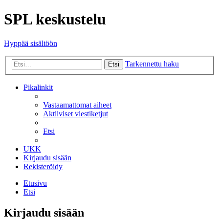
SPL keskustelu
Hyppää sisältöön
Tarkennettu haku
Etsi
Pikalinkit
Vastaamattomat aiheet
Aktiiviset viestiketjut
Etsi
UKK
Kirjaudu sisään
Rekisteröidy
Etusivu
Etsi
Kirjaudu sisään