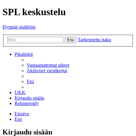
SPL keskustelu
Hyppää sisältöön
Tarkennettu haku
Etsi
Pikalinkit
Vastaamattomat aiheet
Aktiiviset viestiketjut
Etsi
UKK
Kirjaudu sisään
Rekisteröidy
Etusivu
Etsi
Kirjaudu sisään