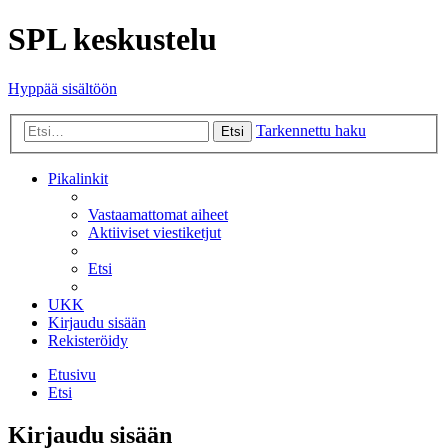
SPL keskustelu
Hyppää sisältöön
Tarkennettu haku
Etsi
Pikalinkit
Vastaamattomat aiheet
Aktiiviset viestiketjut
Etsi
UKK
Kirjaudu sisään
Rekisteröidy
Etusivu
Etsi
Kirjaudu sisään