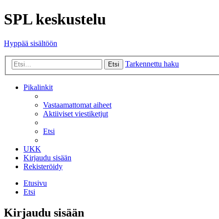
SPL keskustelu
Hyppää sisältöön
Tarkennettu haku
Etsi
Pikalinkit
Vastaamattomat aiheet
Aktiiviset viestiketjut
Etsi
UKK
Kirjaudu sisään
Rekisteröidy
Etusivu
Etsi
Kirjaudu sisään