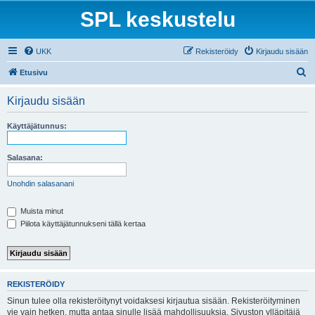
SPL keskustelu
UKK
Rekisteröidy
Kirjaudu sisään
E
Etusivu
t
Kirjaudu sisään
s
i
Käyttäjätunnus:
Salasana:
Unohdin salasanani
Muista minut
Piilota käyttäjätunnukseni tällä kertaa
REKISTERÖIDY
Sinun tulee olla rekisteröitynyt voidaksesi kirjautua sisään. Rekisteröityminen
vie vain hetken, mutta antaa sinulle lisää mahdollisuuksia. Sivuston ylläpitäjä