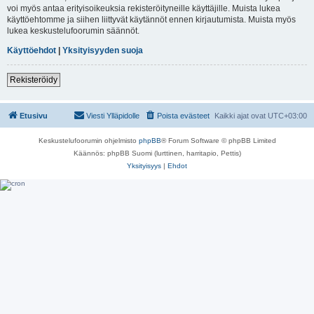
voi myös antaa erityisoikeuksia rekisteröityneille käyttäjille. Muista lukea
käyttöehtomme ja siihen liittyvät käytännöt ennen kirjautumista. Muista myös
lukea keskustelufoorumin säännöt.
Käyttöehdot
|
Yksityisyyden suoja
Rekisteröidy
Etusivu
Viesti Ylläpidolle
Poista evästeet
Kaikki ajat ovat
UTC+03:00
Keskustelufoorumin ohjelmisto
phpBB
® Forum Software © phpBB Limited
Käännös: phpBB Suomi (lurttinen, harritapio, Pettis)
Yksityisyys
|
Ehdot