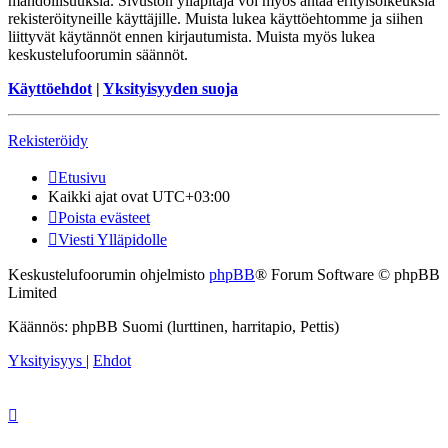
mahdollisuuksia. Sivuston ylläpitäjä voi myös antaa erityisoikeuksia
rekisteröityneille käyttäjille. Muista lukea käyttöehtomme ja siihen
liittyvät käytännöt ennen kirjautumista. Muista myös lukea
keskustelufoorumin säännöt.
Käyttöehdot
|
Yksityisyyden suoja
Rekisteröidy
Etusivu
Kaikki ajat ovat
UTC+03:00
Poista evästeet
Viesti Ylläpidolle
Keskustelufoorumin ohjelmisto
phpBB
® Forum Software © phpBB
Limited
Käännös: phpBB Suomi (lurttinen, harritapio, Pettis)
Yksityisyys
|
Ehdot