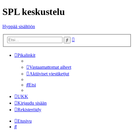
SPL keskustelu
Hyppää sisältöön
Tarkennettu
Etsi
haku
Pikalinkit
Vastaamattomat aiheet
Aktiiviset viestiketjut
Etsi
UKK
Kirjaudu sisään
Rekisteröidy
Etusivu
Etsi