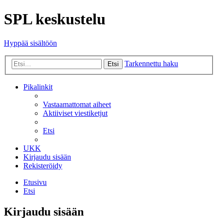
SPL keskustelu
Hyppää sisältöön
Tarkennettu haku
Etsi
Pikalinkit
Vastaamattomat aiheet
Aktiiviset viestiketjut
Etsi
UKK
Kirjaudu sisään
Rekisteröidy
Etusivu
Etsi
Kirjaudu sisään