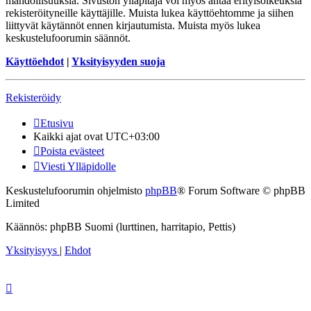
mahdollisuuksia. Sivuston ylläpitäjä voi myös antaa erityisoikeuksia
rekisteröityneille käyttäjille. Muista lukea käyttöehtomme ja siihen
liittyvät käytännöt ennen kirjautumista. Muista myös lukea
keskustelufoorumin säännöt.
Käyttöehdot
|
Yksityisyyden suoja
Rekisteröidy
Etusivu
Kaikki ajat ovat
UTC+03:00
Poista evästeet
Viesti Ylläpidolle
Keskustelufoorumin ohjelmisto
phpBB
® Forum Software © phpBB
Limited
Käännös: phpBB Suomi (lurttinen, harritapio, Pettis)
Yksityisyys
|
Ehdot