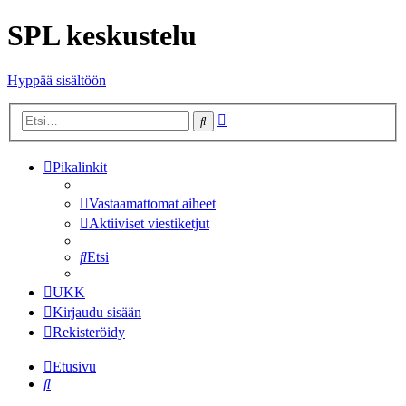
SPL keskustelu
Hyppää sisältöön
Tarkennettu
Etsi
haku
Pikalinkit
Vastaamattomat aiheet
Aktiiviset viestiketjut
Etsi
UKK
Kirjaudu sisään
Rekisteröidy
Etusivu
Etsi