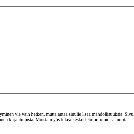
tyminen vie vain hetken, mutta antaa sinulle lisää mahdollisuuksia. Sivus
 ennen kirjautumista. Muista myös lukea keskustelufoorumin säännöt.