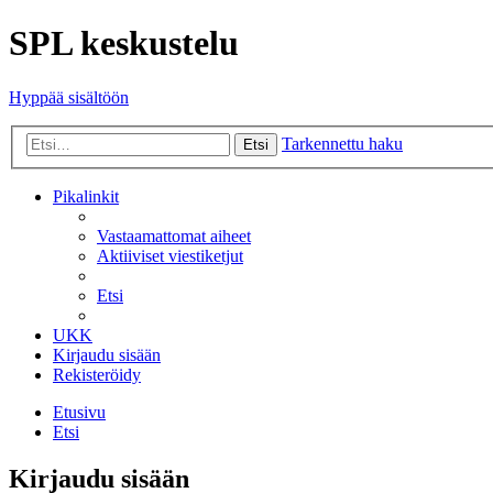
SPL keskustelu
Hyppää sisältöön
Tarkennettu haku
Etsi
Pikalinkit
Vastaamattomat aiheet
Aktiiviset viestiketjut
Etsi
UKK
Kirjaudu sisään
Rekisteröidy
Etusivu
Etsi
Kirjaudu sisään