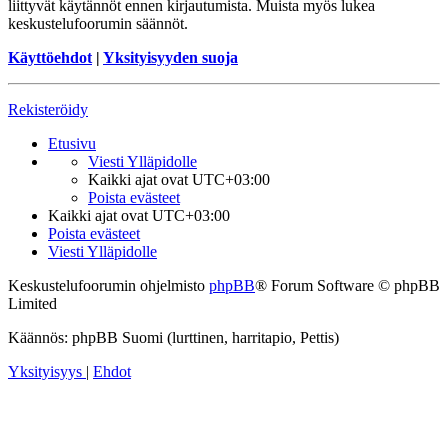
liittyvät käytännöt ennen kirjautumista. Muista myös lukea
keskustelufoorumin säännöt.
Käyttöehdot
|
Yksityisyyden suoja
Rekisteröidy
Etusivu
Viesti Ylläpidolle
Kaikki ajat ovat
UTC+03:00
Poista evästeet
Kaikki ajat ovat
UTC+03:00
Poista evästeet
Viesti Ylläpidolle
Keskustelufoorumin ohjelmisto
phpBB
® Forum Software © phpBB
Limited
Käännös: phpBB Suomi (lurttinen, harritapio, Pettis)
Yksityisyys
|
Ehdot