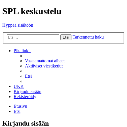
SPL keskustelu
Hyppää sisältöön
Tarkennettu haku
Etsi
Pikalinkit
Vastaamattomat aiheet
Aktiiviset viestiketjut
Etsi
UKK
Kirjaudu sisään
Rekisteröidy
Etusivu
Etsi
Kirjaudu sisään