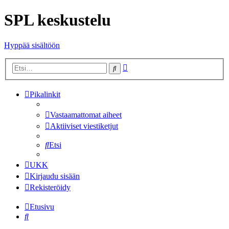
SPL keskustelu
Hyppää sisältöön
Tarkennettu
Etsi
haku
Pikalinkit
Vastaamattomat aiheet
Aktiiviset viestiketjut
Etsi
UKK
Kirjaudu sisään
Rekisteröidy
Etusivu
Etsi