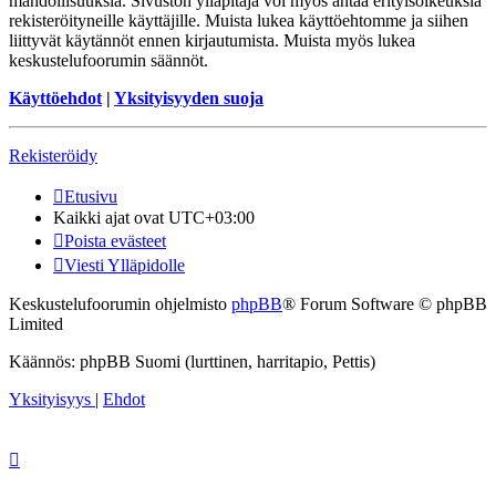
mahdollisuuksia. Sivuston ylläpitäjä voi myös antaa erityisoikeuksia
rekisteröityneille käyttäjille. Muista lukea käyttöehtomme ja siihen
liittyvät käytännöt ennen kirjautumista. Muista myös lukea
keskustelufoorumin säännöt.
Käyttöehdot
|
Yksityisyyden suoja
Rekisteröidy
Etusivu
Kaikki ajat ovat
UTC+03:00
Poista evästeet
Viesti Ylläpidolle
Keskustelufoorumin ohjelmisto
phpBB
® Forum Software © phpBB
Limited
Käännös: phpBB Suomi (lurttinen, harritapio, Pettis)
Yksityisyys
|
Ehdot