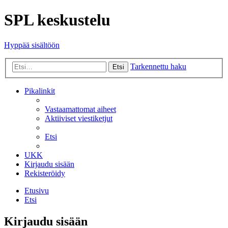
SPL keskustelu
Hyppää sisältöön
Tarkennettu haku
Etsi
Pikalinkit
Vastaamattomat aiheet
Aktiiviset viestiketjut
Etsi
UKK
Kirjaudu sisään
Rekisteröidy
Etusivu
Etsi
Kirjaudu sisään