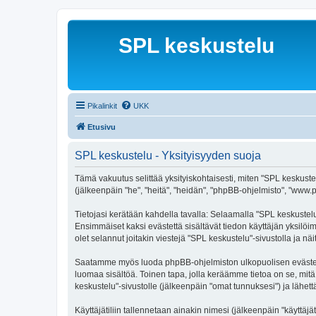
SPL keskustelu
Pikalinkit
UKK
Etusivu
SPL keskustelu - Yksityisyyden suoja
Tämä vakuutus selittää yksityiskohtaisesti, miten "SPL keskustelu
(jälkeenpäin "he", "heitä", "heidän", "phpBB-ohjelmisto", "www.p
Tietojasi kerätään kahdella tavalla: Selaamalla "SPL keskustelu"
Ensimmäiset kaksi evästettä sisältävät tiedon käyttäjän yksilöi
olet selannut joitakin viestejä "SPL keskustelu"-sivustolla ja n
Saatamme myös luoda phpBB-ohjelmiston ulkopuolisen evästeen "
luomaa sisältöä. Toinen tapa, jolla keräämme tietoa on se, mitä 
keskustelu"-sivustolle (jälkeenpäin "omat tunnuksesi") ja lähettä
Käyttäjätiliin tallennetaan ainakin nimesi (jälkeenpäin "käyttä