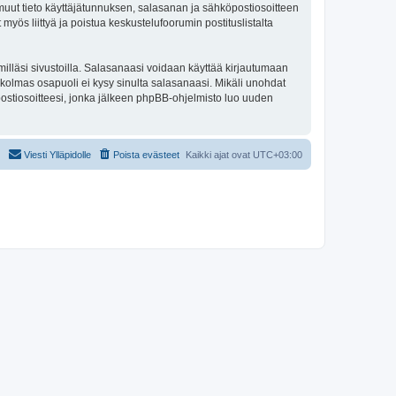
ki muut tieto käyttäjätunnuksen, salasanan ja sähköpostiosoitteen
 myös liittyä ja poistua keskustelufoorumin postituslistalta
illäsi sivustoilla. Salasanaasi voidaan käyttää kirjautumaan
u kolmas osapuoli ei kysy sinulta salasanaasi. Mikäli unohdat
ostiosoitteesi, jonka jälkeen phpBB-ohjelmisto luo uuden
Viesti Ylläpidolle
Poista evästeet
Kaikki ajat ovat
UTC+03:00