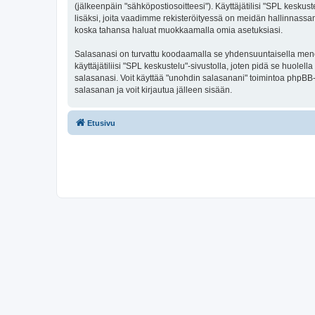
(jälkeenpäin "sähköpostiosoitteesi"). Käyttäjätilisi "SPL keskust
lisäksi, joita vaadimme rekisteröityessä on meidän hallinnassamme
koska tahansa haluat muokkaamalla omia asetuksiasi.
Salasanasi on turvattu koodaamalla se yhdensuuntaisella menete
käyttäjätiliisi "SPL keskustelu"-sivustolla, joten pidä se huol
salasanasi. Voit käyttää "unohdin salasanani" toimintoa phpBB
salasanan ja voit kirjautua jälleen sisään.
Etusivu