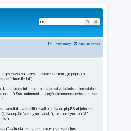
Etsi
Tarkennettu haku
Rekisteröidy
Kirjaudu sisään
, "https://www.spl.fi/keskustelu/keskustelu") ja phpBB:n
npäin "sinun tiedot").
a. Nämä tiedostot ladataan selaimesi väliaikaisiin tiedostoihin.
"istunto id") Saat automaattiseti myös kolmannen evästeen, kun
si.
rkoitettu vain niille sivuille, joilla on phpBB-ohjelmiston
ä (Jälkeenpäin "anonyymit viestit"), rekisteröityminen "SPL
tisi").
sanasi") ja henkilökohtainen toimiva sähköpostiosoite