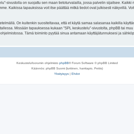
elu"-sivustolla on suojattu sen maan tietoturvalailla, jossa palvelin sijaitsee. Kaik
. Kaikissa tapauksissa voit itse päättää mitkä tiedot ovat julkisesti näkyvillä. Voit
lmällä. On kuitenkin suositeltavaa, että et käytä samaa salasanaa kaikilla käyttäm
ella tallessa. Missään tapauksessa kukaan "SPL keskustelu"-sivustolta, phpBB tai mu
-ohjelmistossa. Tämä toiminto pyytää sinua antamaan käyttäjätunnuksesi ja sähköp
Keskustelufoorumin ohjelmisto
phpBB
® Forum Software © phpBB Limited
Käännös: phpBB Suomi (lurttinen, harritapio, Pettis)
Yksityisyys
|
Ehdot