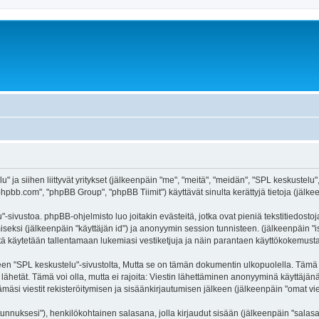
" ja siihen liittyvät yritykset (jälkeenpäin "me", "meitä", "meidän", "SPL keskustelu"
hpbb.com", "phpBB Group", "phpBB Tiimit") käyttävät sinulta kerättyjä tietoja (jälkee
-sivustoa. phpBB-ohjelmisto luo joitakin evästeitä, jotka ovat pieniä tekstitiedostoj
miseksi (jälkeenpäin "käyttäjän id") ja anonyymin session tunnisteen. (jälkeenpäin 
äitä käytetään tallentamaan lukemiasi vestiketjuja ja näin parantaen käyttökokemusta
SPL keskustelu"-sivustolta, Mutta se on tämän dokumentin ulkopuolella. Tämä on ta
lähetät. Tämä voi olla, mutta ei rajoita: Viestin lähettäminen anonyyminä käyttäjän
mäsi viestit rekisteröitymisen ja sisäänkirjautumisen jälkeen (jälkeenpäin "omat vies
jätunnuksesi"), henkilökohtainen salasana, jolla kirjaudut sisään (jälkeenpäin "sala