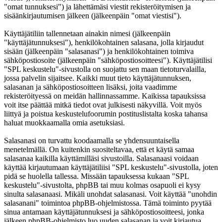
"omat tunnuksesi") ja lähettämäsi viestit rekisteröitymisen ja
sisäänkirjautumisen jälkeen (jälkeenpäin "omat viestisi").
Käyttäjätiliin tallennetaan ainakin nimesi (jälkeenpäin
"käyttäjätunnuksesi"), henkilökohtainen salasana, jolla kirjaudut
sisään (jälkeenpäin "salasanasi") ja henkilökohtainen toimiva
sähköpostiosoite (jälkeenpäin "sähköpostiosoitteesi"). Käyttäjätilisi
"SPL keskustelu"-sivustolla on suojattu sen maan tietoturvalailla,
jossa palvelin sijaitsee. Kaikki muut tieto käyttäjätunnuksen,
salasanan ja sähköpostiosoitteen lisäksi, joita vaadimme
rekisteröityessä on meidän hallinnassamme. Kaikissa tapauksissa
voit itse päättää mitkä tiedot ovat julkisesti näkyvillä. Voit myös
liittyä ja poistua keskustelufoorumin postituslistalta koska tahansa
haluat muokkaamalla omia asetuksiasi.
Salasanasi on turvattu koodaamalla se yhdensuuntaisella
menetelmällä. On kuitenkin suositeltavaa, että et käytä samaa
salasanaa kaikilla käyttämilläsi sivustoilla. Salasanaasi voidaan
käyttää kirjautumaan käyttäjätiliisi "SPL keskustelu"-sivustolla, joten
pidä se huolella tallessa. Missään tapauksessa kukaan "SPL
keskustelu"-sivustolta, phpBB tai muu kolmas osapuoli ei kysy
sinulta salasanaasi. Mikäli unohdat salasanasi. Voit käyttää "unohdin
salasanani" toimintoa phpBB-ohjelmistossa. Tämä toiminto pyytää
sinua antamaan käyttäjätunnuksesi ja sähköpostiosoitteesi, jonka
jälkeen phpBB-ohjelmisto luo uuden salasanan ja voit kirjautua