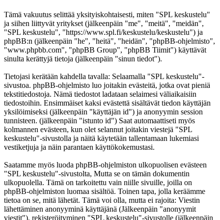
Tämä vakuutus selittää yksityiskohtaisesti, miten "SPL keskustelu"
ja siihen liittyvät yritykset (jälkeenpäin "me", "meitä", "meidän",
"SPL keskustelu", "https://www.spl.fi/keskustelu/keskustelu") ja
phpBB:n (jälkeenpäin "he", "heitä", "heidän", "phpBB-ohjelmisto",
"www.phpbb.com", "phpBB Group", "phpBB Tiimit") käyttävät
sinulta kerättyjä tietoja (jälkeenpäin "sinun tiedot").
Tietojasi kerätään kahdella tavalla: Selaamalla "SPL keskustelu"-
sivustoa. phpBB-ohjelmisto luo joitakin evästeitä, jotka ovat pieniä
tekstitiedostoja. Nämä tiedostot ladataan selaimesi väliaikaisiin
tiedostoihin. Ensimmäiset kaksi evästettä sisältävät tiedon käyttäjän
yksilöimiseksi (jälkeenpäin "käyttäjän id") ja anonyymin session
tunnisteen. (jälkeenpäin "istunto id") Saat automaattiseti myös
kolmannen evästeen, kun olet selannut joitakin viestejä "SPL
keskustelu"-sivustolla ja näitä käytetään tallentamaan lukemiasi
vestiketjuja ja näin parantaen käyttökokemustasi.
Saatamme myös luoda phpBB-ohjelmiston ulkopuolisen evästeen
"SPL keskustelu"-sivustolta, Mutta se on tämän dokumentin
ulkopuolella. Tämä on tarkoitettu vain niille sivuille, joilla on
phpBB-ohjelmiston luomaa sisältöä. Toinen tapa, jolla keräämme
tietoa on se, mitä lähetät. Tämä voi olla, mutta ei rajoita: Viestin
lähettäminen anonyyminä käyttäjänä (Jälkeenpäin "anonyymit
viestit"), rekisteröityminen "SPL keskustelu"-sivustolle (jälkeenpäin