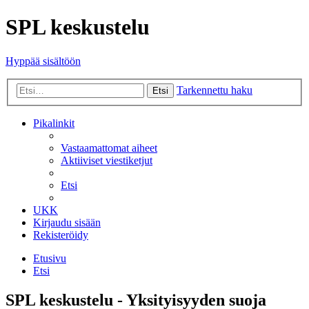
SPL keskustelu
Hyppää sisältöön
Tarkennettu haku
Etsi
Pikalinkit
Vastaamattomat aiheet
Aktiiviset viestiketjut
Etsi
UKK
Kirjaudu sisään
Rekisteröidy
Etusivu
Etsi
SPL keskustelu - Yksityisyyden suoja