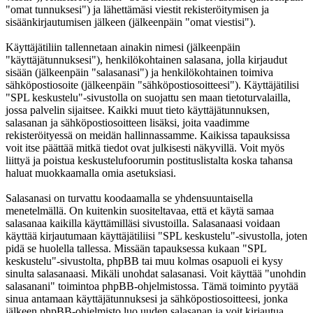
"omat tunnuksesi") ja lähettämäsi viestit rekisteröitymisen ja
sisäänkirjautumisen jälkeen (jälkeenpäin "omat viestisi").
Käyttäjätiliin tallennetaan ainakin nimesi (jälkeenpäin
"käyttäjätunnuksesi"), henkilökohtainen salasana, jolla kirjaudut
sisään (jälkeenpäin "salasanasi") ja henkilökohtainen toimiva
sähköpostiosoite (jälkeenpäin "sähköpostiosoitteesi"). Käyttäjätilisi
"SPL keskustelu"-sivustolla on suojattu sen maan tietoturvalailla,
jossa palvelin sijaitsee. Kaikki muut tieto käyttäjätunnuksen,
salasanan ja sähköpostiosoitteen lisäksi, joita vaadimme
rekisteröityessä on meidän hallinnassamme. Kaikissa tapauksissa
voit itse päättää mitkä tiedot ovat julkisesti näkyvillä. Voit myös
liittyä ja poistua keskustelufoorumin postituslistalta koska tahansa
haluat muokkaamalla omia asetuksiasi.
Salasanasi on turvattu koodaamalla se yhdensuuntaisella
menetelmällä. On kuitenkin suositeltavaa, että et käytä samaa
salasanaa kaikilla käyttämilläsi sivustoilla. Salasanaasi voidaan
käyttää kirjautumaan käyttäjätiliisi "SPL keskustelu"-sivustolla, joten
pidä se huolella tallessa. Missään tapauksessa kukaan "SPL
keskustelu"-sivustolta, phpBB tai muu kolmas osapuoli ei kysy
sinulta salasanaasi. Mikäli unohdat salasanasi. Voit käyttää "unohdin
salasanani" toimintoa phpBB-ohjelmistossa. Tämä toiminto pyytää
sinua antamaan käyttäjätunnuksesi ja sähköpostiosoitteesi, jonka
jälkeen phpBB-ohjelmisto luo uuden salasanan ja voit kirjautua