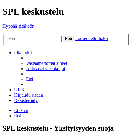
SPL keskustelu
Hyppää sisältöön
Tarkennettu haku
Etsi
Pikalinkit
Vastaamattomat aiheet
Aktiiviset viestiketjut
Etsi
UKK
Kirjaudu sisään
Rekisteröidy
Etusivu
Etsi
SPL keskustelu - Yksityisyyden suoja