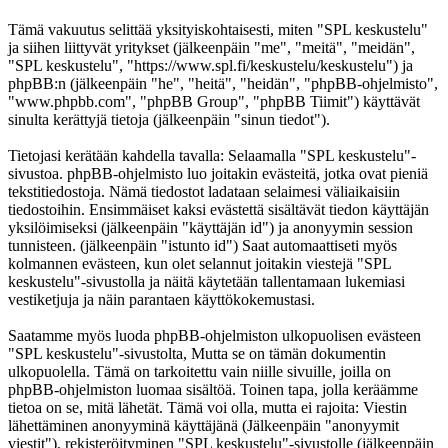
Tämä vakuutus selittää yksityiskohtaisesti, miten "SPL keskustelu"
ja siihen liittyvät yritykset (jälkeenpäin "me", "meitä", "meidän",
"SPL keskustelu", "https://www.spl.fi/keskustelu/keskustelu") ja
phpBB:n (jälkeenpäin "he", "heitä", "heidän", "phpBB-ohjelmisto",
"www.phpbb.com", "phpBB Group", "phpBB Tiimit") käyttävät
sinulta kerättyjä tietoja (jälkeenpäin "sinun tiedot").
Tietojasi kerätään kahdella tavalla: Selaamalla "SPL keskustelu"-
sivustoa. phpBB-ohjelmisto luo joitakin evästeitä, jotka ovat pieniä
tekstitiedostoja. Nämä tiedostot ladataan selaimesi väliaikaisiin
tiedostoihin. Ensimmäiset kaksi evästettä sisältävät tiedon käyttäjän
yksilöimiseksi (jälkeenpäin "käyttäjän id") ja anonyymin session
tunnisteen. (jälkeenpäin "istunto id") Saat automaattiseti myös
kolmannen evästeen, kun olet selannut joitakin viestejä "SPL
keskustelu"-sivustolla ja näitä käytetään tallentamaan lukemiasi
vestiketjuja ja näin parantaen käyttökokemustasi.
Saatamme myös luoda phpBB-ohjelmiston ulkopuolisen evästeen
"SPL keskustelu"-sivustolta, Mutta se on tämän dokumentin
ulkopuolella. Tämä on tarkoitettu vain niille sivuille, joilla on
phpBB-ohjelmiston luomaa sisältöä. Toinen tapa, jolla keräämme
tietoa on se, mitä lähetät. Tämä voi olla, mutta ei rajoita: Viestin
lähettäminen anonyyminä käyttäjänä (Jälkeenpäin "anonyymit
viestit"), rekisteröityminen "SPL keskustelu"-sivustolle (jälkeenpäin