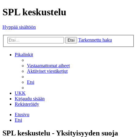
SPL keskustelu
Hyppää sisältöön
Tarkennettu haku
Etsi
Pikalinkit
Vastaamattomat aiheet
Aktiiviset viestiketjut
Etsi
UKK
Kirjaudu sisään
Rekisteröidy
Etusivu
Etsi
SPL keskustelu - Yksityisyyden suoja