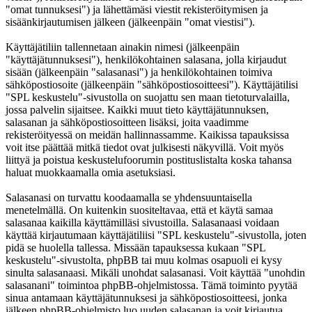
"omat tunnuksesi") ja lähettämäsi viestit rekisteröitymisen ja
sisäänkirjautumisen jälkeen (jälkeenpäin "omat viestisi").
Käyttäjätiliin tallennetaan ainakin nimesi (jälkeenpäin
"käyttäjätunnuksesi"), henkilökohtainen salasana, jolla kirjaudut
sisään (jälkeenpäin "salasanasi") ja henkilökohtainen toimiva
sähköpostiosoite (jälkeenpäin "sähköpostiosoitteesi"). Käyttäjätilisi
"SPL keskustelu"-sivustolla on suojattu sen maan tietoturvalailla,
jossa palvelin sijaitsee. Kaikki muut tieto käyttäjätunnuksen,
salasanan ja sähköpostiosoitteen lisäksi, joita vaadimme
rekisteröityessä on meidän hallinnassamme. Kaikissa tapauksissa
voit itse päättää mitkä tiedot ovat julkisesti näkyvillä. Voit myös
liittyä ja poistua keskustelufoorumin postituslistalta koska tahansa
haluat muokkaamalla omia asetuksiasi.
Salasanasi on turvattu koodaamalla se yhdensuuntaisella
menetelmällä. On kuitenkin suositeltavaa, että et käytä samaa
salasanaa kaikilla käyttämilläsi sivustoilla. Salasanaasi voidaan
käyttää kirjautumaan käyttäjätiliisi "SPL keskustelu"-sivustolla, joten
pidä se huolella tallessa. Missään tapauksessa kukaan "SPL
keskustelu"-sivustolta, phpBB tai muu kolmas osapuoli ei kysy
sinulta salasanaasi. Mikäli unohdat salasanasi. Voit käyttää "unohdin
salasanani" toimintoa phpBB-ohjelmistossa. Tämä toiminto pyytää
sinua antamaan käyttäjätunnuksesi ja sähköpostiosoitteesi, jonka
jälkeen phpBB-ohjelmisto luo uuden salasanan ja voit kirjautua