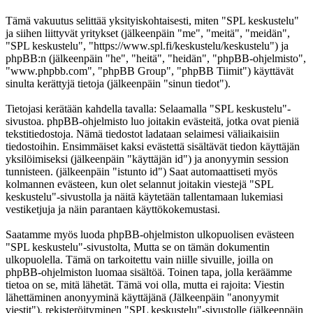
Tämä vakuutus selittää yksityiskohtaisesti, miten "SPL keskustelu"
ja siihen liittyvät yritykset (jälkeenpäin "me", "meitä", "meidän",
"SPL keskustelu", "https://www.spl.fi/keskustelu/keskustelu") ja
phpBB:n (jälkeenpäin "he", "heitä", "heidän", "phpBB-ohjelmisto",
"www.phpbb.com", "phpBB Group", "phpBB Tiimit") käyttävät
sinulta kerättyjä tietoja (jälkeenpäin "sinun tiedot").
Tietojasi kerätään kahdella tavalla: Selaamalla "SPL keskustelu"-
sivustoa. phpBB-ohjelmisto luo joitakin evästeitä, jotka ovat pieniä
tekstitiedostoja. Nämä tiedostot ladataan selaimesi väliaikaisiin
tiedostoihin. Ensimmäiset kaksi evästettä sisältävät tiedon käyttäjän
yksilöimiseksi (jälkeenpäin "käyttäjän id") ja anonyymin session
tunnisteen. (jälkeenpäin "istunto id") Saat automaattiseti myös
kolmannen evästeen, kun olet selannut joitakin viestejä "SPL
keskustelu"-sivustolla ja näitä käytetään tallentamaan lukemiasi
vestiketjuja ja näin parantaen käyttökokemustasi.
Saatamme myös luoda phpBB-ohjelmiston ulkopuolisen evästeen
"SPL keskustelu"-sivustolta, Mutta se on tämän dokumentin
ulkopuolella. Tämä on tarkoitettu vain niille sivuille, joilla on
phpBB-ohjelmiston luomaa sisältöä. Toinen tapa, jolla keräämme
tietoa on se, mitä lähetät. Tämä voi olla, mutta ei rajoita: Viestin
lähettäminen anonyyminä käyttäjänä (Jälkeenpäin "anonyymit
viestit"), rekisteröityminen "SPL keskustelu"-sivustolle (jälkeenpäin