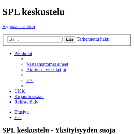
SPL keskustelu
Hyppää sisältöön
Tarkennettu haku
Etsi
Pikalinkit
Vastaamattomat aiheet
Aktiiviset viestiketjut
Etsi
UKK
Kirjaudu sisään
Rekisteröidy
Etusivu
Etsi
SPL keskustelu - Yksityisyyden suoja