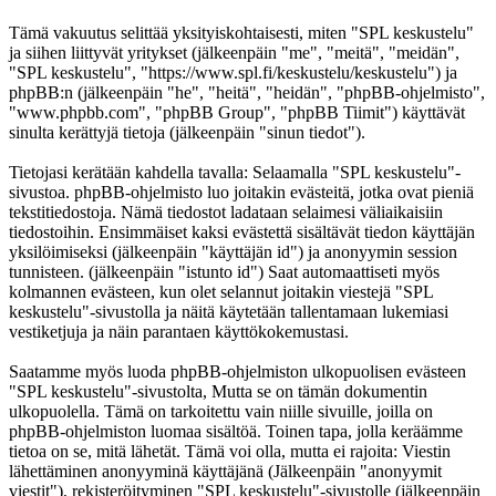
Tämä vakuutus selittää yksityiskohtaisesti, miten "SPL keskustelu"
ja siihen liittyvät yritykset (jälkeenpäin "me", "meitä", "meidän",
"SPL keskustelu", "https://www.spl.fi/keskustelu/keskustelu") ja
phpBB:n (jälkeenpäin "he", "heitä", "heidän", "phpBB-ohjelmisto",
"www.phpbb.com", "phpBB Group", "phpBB Tiimit") käyttävät
sinulta kerättyjä tietoja (jälkeenpäin "sinun tiedot").
Tietojasi kerätään kahdella tavalla: Selaamalla "SPL keskustelu"-
sivustoa. phpBB-ohjelmisto luo joitakin evästeitä, jotka ovat pieniä
tekstitiedostoja. Nämä tiedostot ladataan selaimesi väliaikaisiin
tiedostoihin. Ensimmäiset kaksi evästettä sisältävät tiedon käyttäjän
yksilöimiseksi (jälkeenpäin "käyttäjän id") ja anonyymin session
tunnisteen. (jälkeenpäin "istunto id") Saat automaattiseti myös
kolmannen evästeen, kun olet selannut joitakin viestejä "SPL
keskustelu"-sivustolla ja näitä käytetään tallentamaan lukemiasi
vestiketjuja ja näin parantaen käyttökokemustasi.
Saatamme myös luoda phpBB-ohjelmiston ulkopuolisen evästeen
"SPL keskustelu"-sivustolta, Mutta se on tämän dokumentin
ulkopuolella. Tämä on tarkoitettu vain niille sivuille, joilla on
phpBB-ohjelmiston luomaa sisältöä. Toinen tapa, jolla keräämme
tietoa on se, mitä lähetät. Tämä voi olla, mutta ei rajoita: Viestin
lähettäminen anonyyminä käyttäjänä (Jälkeenpäin "anonyymit
viestit"), rekisteröityminen "SPL keskustelu"-sivustolle (jälkeenpäin