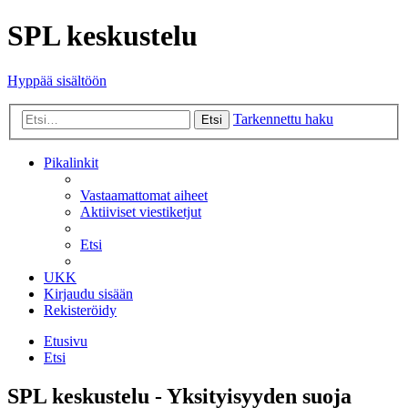
SPL keskustelu
Hyppää sisältöön
Tarkennettu haku
Etsi
Pikalinkit
Vastaamattomat aiheet
Aktiiviset viestiketjut
Etsi
UKK
Kirjaudu sisään
Rekisteröidy
Etusivu
Etsi
SPL keskustelu - Yksityisyyden suoja