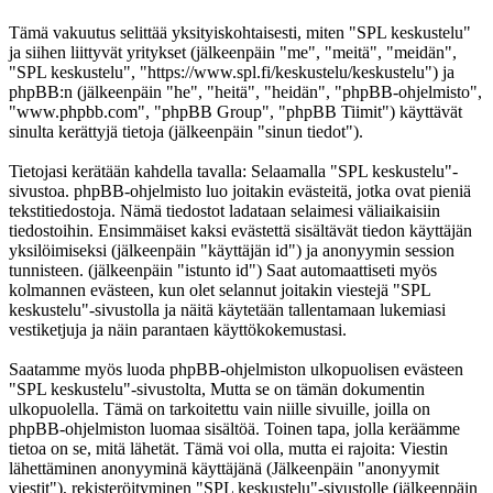
Tämä vakuutus selittää yksityiskohtaisesti, miten "SPL keskustelu"
ja siihen liittyvät yritykset (jälkeenpäin "me", "meitä", "meidän",
"SPL keskustelu", "https://www.spl.fi/keskustelu/keskustelu") ja
phpBB:n (jälkeenpäin "he", "heitä", "heidän", "phpBB-ohjelmisto",
"www.phpbb.com", "phpBB Group", "phpBB Tiimit") käyttävät
sinulta kerättyjä tietoja (jälkeenpäin "sinun tiedot").
Tietojasi kerätään kahdella tavalla: Selaamalla "SPL keskustelu"-
sivustoa. phpBB-ohjelmisto luo joitakin evästeitä, jotka ovat pieniä
tekstitiedostoja. Nämä tiedostot ladataan selaimesi väliaikaisiin
tiedostoihin. Ensimmäiset kaksi evästettä sisältävät tiedon käyttäjän
yksilöimiseksi (jälkeenpäin "käyttäjän id") ja anonyymin session
tunnisteen. (jälkeenpäin "istunto id") Saat automaattiseti myös
kolmannen evästeen, kun olet selannut joitakin viestejä "SPL
keskustelu"-sivustolla ja näitä käytetään tallentamaan lukemiasi
vestiketjuja ja näin parantaen käyttökokemustasi.
Saatamme myös luoda phpBB-ohjelmiston ulkopuolisen evästeen
"SPL keskustelu"-sivustolta, Mutta se on tämän dokumentin
ulkopuolella. Tämä on tarkoitettu vain niille sivuille, joilla on
phpBB-ohjelmiston luomaa sisältöä. Toinen tapa, jolla keräämme
tietoa on se, mitä lähetät. Tämä voi olla, mutta ei rajoita: Viestin
lähettäminen anonyyminä käyttäjänä (Jälkeenpäin "anonyymit
viestit"), rekisteröityminen "SPL keskustelu"-sivustolle (jälkeenpäin