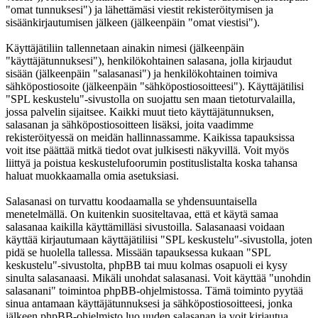
"omat tunnuksesi") ja lähettämäsi viestit rekisteröitymisen ja
sisäänkirjautumisen jälkeen (jälkeenpäin "omat viestisi").
Käyttäjätiliin tallennetaan ainakin nimesi (jälkeenpäin
"käyttäjätunnuksesi"), henkilökohtainen salasana, jolla kirjaudut
sisään (jälkeenpäin "salasanasi") ja henkilökohtainen toimiva
sähköpostiosoite (jälkeenpäin "sähköpostiosoitteesi"). Käyttäjätilisi
"SPL keskustelu"-sivustolla on suojattu sen maan tietoturvalailla,
jossa palvelin sijaitsee. Kaikki muut tieto käyttäjätunnuksen,
salasanan ja sähköpostiosoitteen lisäksi, joita vaadimme
rekisteröityessä on meidän hallinnassamme. Kaikissa tapauksissa
voit itse päättää mitkä tiedot ovat julkisesti näkyvillä. Voit myös
liittyä ja poistua keskustelufoorumin postituslistalta koska tahansa
haluat muokkaamalla omia asetuksiasi.
Salasanasi on turvattu koodaamalla se yhdensuuntaisella
menetelmällä. On kuitenkin suositeltavaa, että et käytä samaa
salasanaa kaikilla käyttämilläsi sivustoilla. Salasanaasi voidaan
käyttää kirjautumaan käyttäjätiliisi "SPL keskustelu"-sivustolla, joten
pidä se huolella tallessa. Missään tapauksessa kukaan "SPL
keskustelu"-sivustolta, phpBB tai muu kolmas osapuoli ei kysy
sinulta salasanaasi. Mikäli unohdat salasanasi. Voit käyttää "unohdin
salasanani" toimintoa phpBB-ohjelmistossa. Tämä toiminto pyytää
sinua antamaan käyttäjätunnuksesi ja sähköpostiosoitteesi, jonka
jälkeen phpBB-ohjelmisto luo uuden salasanan ja voit kirjautua