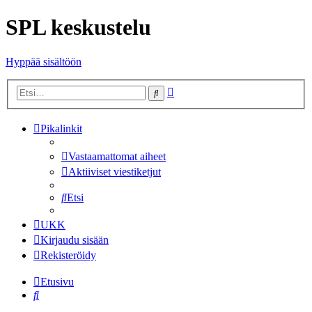
SPL keskustelu
Hyppää sisältöön
Tarkennettu
Etsi
haku
Pikalinkit
Vastaamattomat aiheet
Aktiiviset viestiketjut
Etsi
UKK
Kirjaudu sisään
Rekisteröidy
Etusivu
Etsi