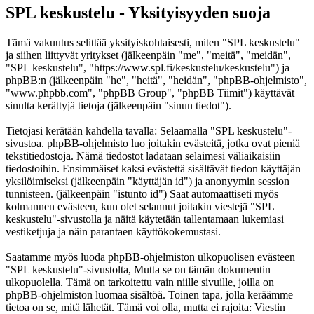
SPL keskustelu - Yksityisyyden suoja
Tämä vakuutus selittää yksityiskohtaisesti, miten "SPL keskustelu"
ja siihen liittyvät yritykset (jälkeenpäin "me", "meitä", "meidän",
"SPL keskustelu", "https://www.spl.fi/keskustelu/keskustelu") ja
phpBB:n (jälkeenpäin "he", "heitä", "heidän", "phpBB-ohjelmisto",
"www.phpbb.com", "phpBB Group", "phpBB Tiimit") käyttävät
sinulta kerättyjä tietoja (jälkeenpäin "sinun tiedot").
Tietojasi kerätään kahdella tavalla: Selaamalla "SPL keskustelu"-
sivustoa. phpBB-ohjelmisto luo joitakin evästeitä, jotka ovat pieniä
tekstitiedostoja. Nämä tiedostot ladataan selaimesi väliaikaisiin
tiedostoihin. Ensimmäiset kaksi evästettä sisältävät tiedon käyttäjän
yksilöimiseksi (jälkeenpäin "käyttäjän id") ja anonyymin session
tunnisteen. (jälkeenpäin "istunto id") Saat automaattiseti myös
kolmannen evästeen, kun olet selannut joitakin viestejä "SPL
keskustelu"-sivustolla ja näitä käytetään tallentamaan lukemiasi
vestiketjuja ja näin parantaen käyttökokemustasi.
Saatamme myös luoda phpBB-ohjelmiston ulkopuolisen evästeen
"SPL keskustelu"-sivustolta, Mutta se on tämän dokumentin
ulkopuolella. Tämä on tarkoitettu vain niille sivuille, joilla on
phpBB-ohjelmiston luomaa sisältöä. Toinen tapa, jolla keräämme
tietoa on se, mitä lähetät. Tämä voi olla, mutta ei rajoita: Viestin