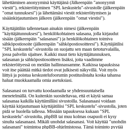
lähettäminen anonyyminä käyttäjänä (Jälkeenpäin "anonyymit
viestit"), rekisteröityminen "SPL keskustelu"-sivustolle (jälkeenpäin
"omat tunnuksesi") ja lähettämäsi viestit rekisteröitymisen ja
sisäänkirjautumisen jälkeen (jälkeenpäin "omat viestisi").
Käyttäjätiliin tallennetaan ainakin nimesi (jälkeenpäin
"käyttäjätunnuksesi"), henkilökohtainen salasana, jolla kirjaudut
sisään (jälkeenpäin "salasanasi") ja henkilökohtainen toimiva
sähköpostiosoite (jälkeenpäin "sähköpostiosoitteesi"). Käyttäjätilisi
"SPL keskustelu"-sivustolla on suojattu sen maan tietoturvalailla,
jossa palvelin sijaitsee. Kaikki muut tieto käyttäjätunnuksen,
salasanan ja sähköpostiosoitteen lisäksi, joita vaadimme
rekisteröityessä on meidän hallinnassamme. Kaikissa tapauksissa
voit itse päättää mitkä tiedot ovat julkisesti näkyvillä. Voit myös
liittyä ja poistua keskustelufoorumin postituslistalta koska tahansa
haluat muokkaamalla omia asetuksiasi.
Salasanasi on turvattu koodaamalla se yhdensuuntaisella
menetelmällä. On kuitenkin suositeltavaa, että et käytä samaa
salasanaa kaikilla käyttämilläsi sivustoilla. Salasanaasi voidaan
käyttää kirjautumaan käyttäjätiliisi "SPL keskustelu"-sivustolla, joten
pidä se huolella tallessa. Missään tapauksessa kukaan "SPL
keskustelu"-sivustolta, phpBB tai muu kolmas osapuoli ei kysy
sinulta salasanaasi. Mikäli unohdat salasanasi. Voit käyttää "unohdin
salasanani" toimintoa phpBB-ohjelmistossa. Tämä toiminto pyytää