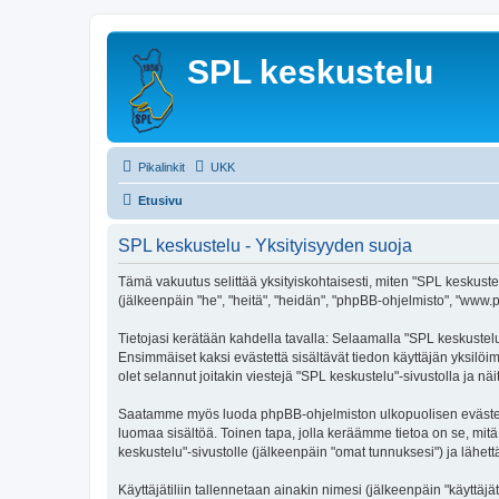
SPL keskustelu
Pikalinkit
UKK
Etusivu
SPL keskustelu - Yksityisyyden suoja
Tämä vakuutus selittää yksityiskohtaisesti, miten "SPL keskustelu
(jälkeenpäin "he", "heitä", "heidän", "phpBB-ohjelmisto", "www.p
Tietojasi kerätään kahdella tavalla: Selaamalla "SPL keskustelu"
Ensimmäiset kaksi evästettä sisältävät tiedon käyttäjän yksilöi
olet selannut joitakin viestejä "SPL keskustelu"-sivustolla ja n
Saatamme myös luoda phpBB-ohjelmiston ulkopuolisen evästeen "
luomaa sisältöä. Toinen tapa, jolla keräämme tietoa on se, mitä 
keskustelu"-sivustolle (jälkeenpäin "omat tunnuksesi") ja lähettä
Käyttäjätiliin tallennetaan ainakin nimesi (jälkeenpäin "käyttä