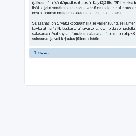
(jälkeenpäin "sähköpostiosoitteesi"). Käyttäjätilisi "SPL keskust
lisäksi, joita vaadimme rekisteröityessä on meidän hallinnassamme
koska tahansa haluat muokkaamalla omia asetuksiasi.
Salasanasi on turvattu koodaamalla se yhdensuuntaisella menete
käyttäjätiliisi "SPL keskustelu"-sivustolla, joten pidä se huol
salasanasi. Voit käyttää "unohdin salasanani" toimintoa phpBB
salasanan ja voit kirjautua jälleen sisään.
Etusivu