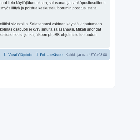
ki muut tieto käyttäjätunnuksen, salasanan ja sähköpostiosoitteen
 myös liittyä ja poistua keskustelufoorumin postituslistalta
illäsi sivustoilla. Salasanaasi voidaan käyttää kirjautumaan
u kolmas osapuoli ei kysy sinulta salasanaasi. Mikäli unohdat
ostiosoitteesi, jonka jälkeen phpBB-ohjelmisto luo uuden
Viesti Ylläpidolle
Poista evästeet
Kaikki ajat ovat
UTC+03:00