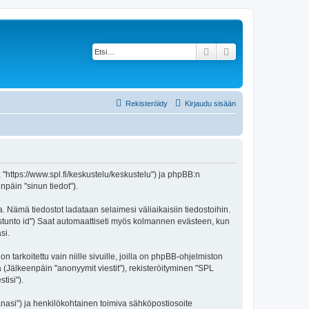
Etsi
Tarkennettu haku
Rekisteröidy
Kirjaudu sisään
, "https://www.spl.fi/keskustelu/keskustelu") ja phpBB:n
npäin "sinun tiedot").
a. Nämä tiedostot ladataan selaimesi väliaikaisiin tiedostoihin.
"istunto id") Saat automaattiseti myös kolmannen evästeen, kun
si.
rkoitettu vain niille sivuille, joilla on phpBB-ohjelmiston
ä (Jälkeenpäin "anonyymit viestit"), rekisteröityminen "SPL
tisi").
sanasi") ja henkilökohtainen toimiva sähköpostiosoite