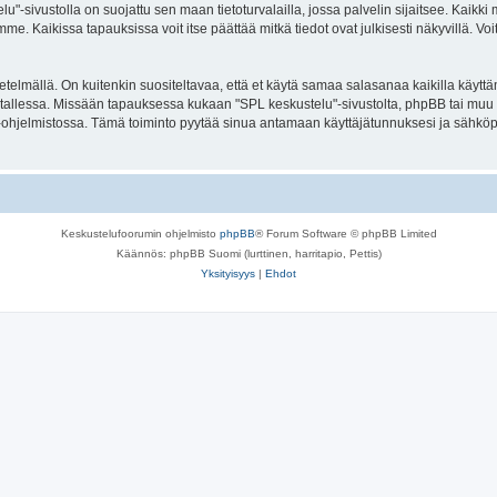
elu"-sivustolla on suojattu sen maan tietoturvalailla, jossa palvelin sijaitsee. Kaik
. Kaikissa tapauksissa voit itse päättää mitkä tiedot ovat julkisesti näkyvillä. Voit
lmällä. On kuitenkin suositeltavaa, että et käytä samaa salasanaa kaikilla käyttäm
ella tallessa. Missään tapauksessa kukaan "SPL keskustelu"-sivustolta, phpBB tai mu
-ohjelmistossa. Tämä toiminto pyytää sinua antamaan käyttäjätunnuksesi ja sähköp
Keskustelufoorumin ohjelmisto
phpBB
® Forum Software © phpBB Limited
Käännös: phpBB Suomi (lurttinen, harritapio, Pettis)
Yksityisyys
|
Ehdot