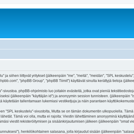
" ja siihen liittyvät yritykset (jälkeenpäin "me", "meitä", "meidän", "SPL keskustelu"
hpbb.com", "phpBB Group", "phpBB Tiimit") käyttävät sinulta kerättyjä tietoja (jälkee
-sivustoa. phpBB-ohjelmisto luo joitakin evästeitä, jotka ovat pieniä tekstitiedostoj
miseksi (jälkeenpäin "käyttäjän id") ja anonyymin session tunnisteen. (jälkeenpäin 
äitä käytetään tallentamaan lukemiasi vestiketjuja ja näin parantaen käyttökokemusta
SPL keskustelu"-sivustolta, Mutta se on tämän dokumentin ulkopuolella. Tämä on ta
lähetät. Tämä voi olla, mutta ei rajoita: Viestin lähettäminen anonyyminä käyttäjän
mäsi viestit rekisteröitymisen ja sisäänkirjautumisen jälkeen (jälkeenpäin "omat vies
jätunnuksesi"), henkilökohtainen salasana, jolla kirjaudut sisään (jälkeenpäin "sala