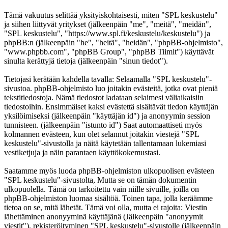
Tämä vakuutus selittää yksityiskohtaisesti, miten "SPL keskustelu"
ja siihen liittyvät yritykset (jälkeenpäin "me", "meitä", "meidän",
"SPL keskustelu", "https://www.spl.fi/keskustelu/keskustelu") ja
phpBB:n (jälkeenpäin "he", "heitä", "heidän", "phpBB-ohjelmisto",
"www.phpbb.com", "phpBB Group", "phpBB Tiimit") käyttävät
sinulta kerättyjä tietoja (jälkeenpäin "sinun tiedot").
Tietojasi kerätään kahdella tavalla: Selaamalla "SPL keskustelu"-
sivustoa. phpBB-ohjelmisto luo joitakin evästeitä, jotka ovat pieniä
tekstitiedostoja. Nämä tiedostot ladataan selaimesi väliaikaisiin
tiedostoihin. Ensimmäiset kaksi evästettä sisältävät tiedon käyttäjän
yksilöimiseksi (jälkeenpäin "käyttäjän id") ja anonyymin session
tunnisteen. (jälkeenpäin "istunto id") Saat automaattiseti myös
kolmannen evästeen, kun olet selannut joitakin viestejä "SPL
keskustelu"-sivustolla ja näitä käytetään tallentamaan lukemiasi
vestiketjuja ja näin parantaen käyttökokemustasi.
Saatamme myös luoda phpBB-ohjelmiston ulkopuolisen evästeen
"SPL keskustelu"-sivustolta, Mutta se on tämän dokumentin
ulkopuolella. Tämä on tarkoitettu vain niille sivuille, joilla on
phpBB-ohjelmiston luomaa sisältöä. Toinen tapa, jolla keräämme
tietoa on se, mitä lähetät. Tämä voi olla, mutta ei rajoita: Viestin
lähettäminen anonyyminä käyttäjänä (Jälkeenpäin "anonyymit
viestit"), rekisteröityminen "SPL keskustelu"-sivustolle (jälkeenpäin