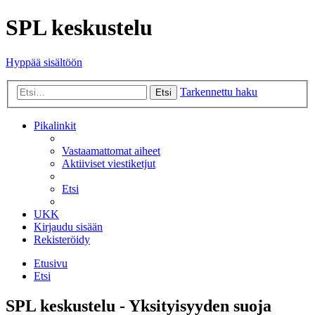
SPL keskustelu
Hyppää sisältöön
Tarkennettu haku
Etsi
Pikalinkit
Vastaamattomat aiheet
Aktiiviset viestiketjut
Etsi
UKK
Kirjaudu sisään
Rekisteröidy
Etusivu
Etsi
SPL keskustelu - Yksityisyyden suoja