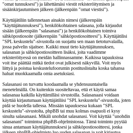
"omat tunnuksesi") ja lähettämäsi viestit rekisteröitymisen ja
sisäänkirjautumisen jälkeen (jälkeenpäin "omat viestisi").
Käyttäjätiliin tallennetaan ainakin nimesi (jälkeenpäin
"käyttäjätunnuksesi"), henkilökohtainen salasana, jolla kirjaudut
sisään (jälkeenpäin "salasanasi") ja henkilökohtainen toimiva
sähköpostiosoite (jälkeenpäin "sähköpostiosoitteesi"). Käyttäjätilisi
"SPL keskustelu"-sivustolla on suojattu sen maan tietoturvalailla,
jossa palvelin sijaitsee. Kaikki muut tieto käyttäjätunnuksen,
salasanan ja sähköpostiosoitteen lisäksi, joita vaadimme
rekisteröityessä on meidän hallinnassamme. Kaikissa tapauksissa
voit itse päättää mitkä tiedot ovat julkisesti näkyvillä. Voit myös
liittyä ja poistua keskustelufoorumin postituslistalta koska tahansa
haluat muokkaamalla omia asetuksiasi.
Salasanasi on turvattu koodaamalla se yhdensuuntaisella
menetelmällä. On kuitenkin suositeltavaa, että et käytä samaa
salasanaa kaikilla käyttämilläsi sivustoilla. Salasanaasi voidaan
käyttää kirjautumaan käyttäjätiliisi "SPL keskustelu"-sivustolla, joten
pidä se huolella tallessa. Missään tapauksessa kukaan "SPL
keskustelu"-sivustolta, phpBB tai muu kolmas osapuoli ei kysy
sinulta salasanaasi. Mikäli unohdat salasanasi. Voit käyttää "unohdin
salasanani" toimintoa phpBB-ohjelmistossa. Tämä toiminto pyytää
sinua antamaan käyttäjätunnuksesi ja sähköpostiosoitteesi, jonka
jälkeen phpBB-ohjelmisto luo uuden salasanan ja voit kirjautua