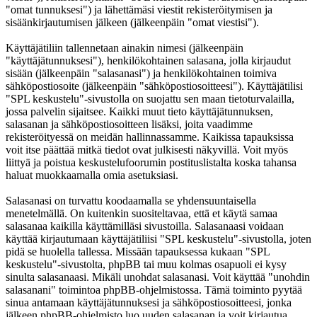
"omat tunnuksesi") ja lähettämäsi viestit rekisteröitymisen ja
sisäänkirjautumisen jälkeen (jälkeenpäin "omat viestisi").
Käyttäjätiliin tallennetaan ainakin nimesi (jälkeenpäin
"käyttäjätunnuksesi"), henkilökohtainen salasana, jolla kirjaudut
sisään (jälkeenpäin "salasanasi") ja henkilökohtainen toimiva
sähköpostiosoite (jälkeenpäin "sähköpostiosoitteesi"). Käyttäjätilisi
"SPL keskustelu"-sivustolla on suojattu sen maan tietoturvalailla,
jossa palvelin sijaitsee. Kaikki muut tieto käyttäjätunnuksen,
salasanan ja sähköpostiosoitteen lisäksi, joita vaadimme
rekisteröityessä on meidän hallinnassamme. Kaikissa tapauksissa
voit itse päättää mitkä tiedot ovat julkisesti näkyvillä. Voit myös
liittyä ja poistua keskustelufoorumin postituslistalta koska tahansa
haluat muokkaamalla omia asetuksiasi.
Salasanasi on turvattu koodaamalla se yhdensuuntaisella
menetelmällä. On kuitenkin suositeltavaa, että et käytä samaa
salasanaa kaikilla käyttämilläsi sivustoilla. Salasanaasi voidaan
käyttää kirjautumaan käyttäjätiliisi "SPL keskustelu"-sivustolla, joten
pidä se huolella tallessa. Missään tapauksessa kukaan "SPL
keskustelu"-sivustolta, phpBB tai muu kolmas osapuoli ei kysy
sinulta salasanaasi. Mikäli unohdat salasanasi. Voit käyttää "unohdin
salasanani" toimintoa phpBB-ohjelmistossa. Tämä toiminto pyytää
sinua antamaan käyttäjätunnuksesi ja sähköpostiosoitteesi, jonka
jälkeen phpBB-ohjelmisto luo uuden salasanan ja voit kirjautua