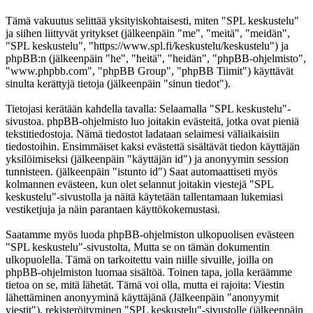
Tämä vakuutus selittää yksityiskohtaisesti, miten "SPL keskustelu"
ja siihen liittyvät yritykset (jälkeenpäin "me", "meitä", "meidän",
"SPL keskustelu", "https://www.spl.fi/keskustelu/keskustelu") ja
phpBB:n (jälkeenpäin "he", "heitä", "heidän", "phpBB-ohjelmisto",
"www.phpbb.com", "phpBB Group", "phpBB Tiimit") käyttävät
sinulta kerättyjä tietoja (jälkeenpäin "sinun tiedot").
Tietojasi kerätään kahdella tavalla: Selaamalla "SPL keskustelu"-
sivustoa. phpBB-ohjelmisto luo joitakin evästeitä, jotka ovat pieniä
tekstitiedostoja. Nämä tiedostot ladataan selaimesi väliaikaisiin
tiedostoihin. Ensimmäiset kaksi evästettä sisältävät tiedon käyttäjän
yksilöimiseksi (jälkeenpäin "käyttäjän id") ja anonyymin session
tunnisteen. (jälkeenpäin "istunto id") Saat automaattiseti myös
kolmannen evästeen, kun olet selannut joitakin viestejä "SPL
keskustelu"-sivustolla ja näitä käytetään tallentamaan lukemiasi
vestiketjuja ja näin parantaen käyttökokemustasi.
Saatamme myös luoda phpBB-ohjelmiston ulkopuolisen evästeen
"SPL keskustelu"-sivustolta, Mutta se on tämän dokumentin
ulkopuolella. Tämä on tarkoitettu vain niille sivuille, joilla on
phpBB-ohjelmiston luomaa sisältöä. Toinen tapa, jolla keräämme
tietoa on se, mitä lähetät. Tämä voi olla, mutta ei rajoita: Viestin
lähettäminen anonyyminä käyttäjänä (Jälkeenpäin "anonyymit
viestit"), rekisteröityminen "SPL keskustelu"-sivustolle (jälkeenpäin