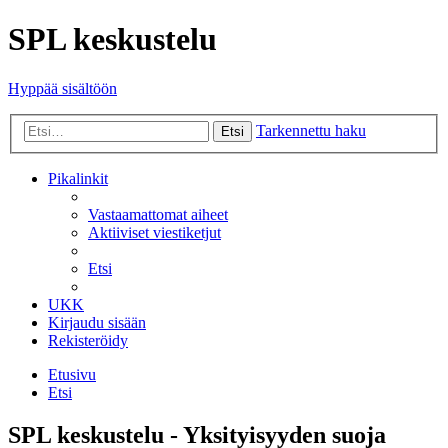
SPL keskustelu
Hyppää sisältöön
Tarkennettu haku
Etsi
Pikalinkit
Vastaamattomat aiheet
Aktiiviset viestiketjut
Etsi
UKK
Kirjaudu sisään
Rekisteröidy
Etusivu
Etsi
SPL keskustelu - Yksityisyyden suoja