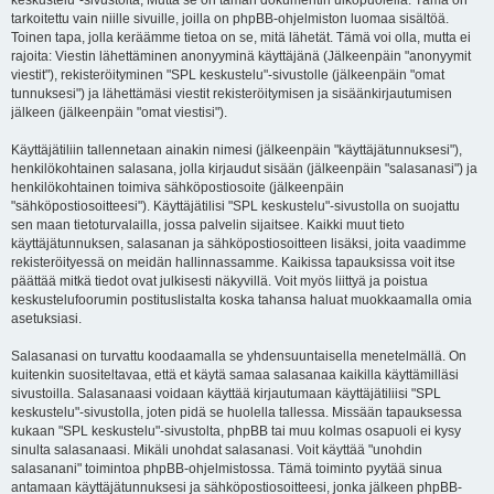
keskustelu"-sivustolta, Mutta se on tämän dokumentin ulkopuolella. Tämä on
tarkoitettu vain niille sivuille, joilla on phpBB-ohjelmiston luomaa sisältöä.
Toinen tapa, jolla keräämme tietoa on se, mitä lähetät. Tämä voi olla, mutta ei
rajoita: Viestin lähettäminen anonyyminä käyttäjänä (Jälkeenpäin "anonyymit
viestit"), rekisteröityminen "SPL keskustelu"-sivustolle (jälkeenpäin "omat
tunnuksesi") ja lähettämäsi viestit rekisteröitymisen ja sisäänkirjautumisen
jälkeen (jälkeenpäin "omat viestisi").
Käyttäjätiliin tallennetaan ainakin nimesi (jälkeenpäin "käyttäjätunnuksesi"),
henkilökohtainen salasana, jolla kirjaudut sisään (jälkeenpäin "salasanasi") ja
henkilökohtainen toimiva sähköpostiosoite (jälkeenpäin
"sähköpostiosoitteesi"). Käyttäjätilisi "SPL keskustelu"-sivustolla on suojattu
sen maan tietoturvalailla, jossa palvelin sijaitsee. Kaikki muut tieto
käyttäjätunnuksen, salasanan ja sähköpostiosoitteen lisäksi, joita vaadimme
rekisteröityessä on meidän hallinnassamme. Kaikissa tapauksissa voit itse
päättää mitkä tiedot ovat julkisesti näkyvillä. Voit myös liittyä ja poistua
keskustelufoorumin postituslistalta koska tahansa haluat muokkaamalla omia
asetuksiasi.
Salasanasi on turvattu koodaamalla se yhdensuuntaisella menetelmällä. On
kuitenkin suositeltavaa, että et käytä samaa salasanaa kaikilla käyttämilläsi
sivustoilla. Salasanaasi voidaan käyttää kirjautumaan käyttäjätiliisi "SPL
keskustelu"-sivustolla, joten pidä se huolella tallessa. Missään tapauksessa
kukaan "SPL keskustelu"-sivustolta, phpBB tai muu kolmas osapuoli ei kysy
sinulta salasanaasi. Mikäli unohdat salasanasi. Voit käyttää "unohdin
salasanani" toimintoa phpBB-ohjelmistossa. Tämä toiminto pyytää sinua
antamaan käyttäjätunnuksesi ja sähköpostiosoitteesi, jonka jälkeen phpBB-