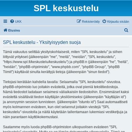
SPL keskustelu
UKK
Rekisteröidy
Kirjaudu sisään
E
Etusivu
t
SPL keskustelu - Yksityisyyden suoja
s
i
Tämä vakuutus selittää yksityiskohtaisesti, miten "SPL keskustelu" ja siihen
liittyvät yritykset (jälkeenpäin "me", "meitä", "meidän", "SPL keskustelu",
"https://www.spl.fi/keskustelu/keskustelu") ja phpBB:n (jälkeenpäin "he", "heitä",
"heidän", "phpBB-ohjelmisto", "www.phpbb.com", "phpBB Group", "phpBB
Tiimit") käyttävät sinulta kerättyjä tietoja (jälkeenpäin "sinun tiedot").
Tietojasi kerätään kahdella tavalla: Selaamalla "SPL keskustelu"-sivustoa.
phpBB-ohjelmisto luo joitakin evästeitä, jotka ovat pieniä tekstitiedostoja.
Nämä tiedostot ladataan selaimesi väliaikaisiin tiedostoihin. Ensimmäiset kaksi
evästettä sisältävät tiedon käyttäjän yksilöimiseksi (jälkeenpäin "käyttäjän id")
ja anonyymin session tunnisteen. (jälkeenpäin "istunto id") Saat automaattiseti
myös kolmannen evästeen, kun olet selannut joitakin viestejä "SPL
keskustelu"-sivustolla ja näitä käytetään tallentamaan lukemiasi vestiketjuja ja
näin parantaen käyttökokemustasi.
Saatamme myös luoda phpBB-ohjelmiston ulkopuolisen evästeen "SPL