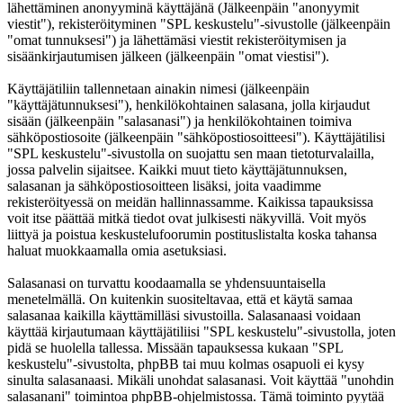
lähettäminen anonyyminä käyttäjänä (Jälkeenpäin "anonyymit
viestit"), rekisteröityminen "SPL keskustelu"-sivustolle (jälkeenpäin
"omat tunnuksesi") ja lähettämäsi viestit rekisteröitymisen ja
sisäänkirjautumisen jälkeen (jälkeenpäin "omat viestisi").
Käyttäjätiliin tallennetaan ainakin nimesi (jälkeenpäin
"käyttäjätunnuksesi"), henkilökohtainen salasana, jolla kirjaudut
sisään (jälkeenpäin "salasanasi") ja henkilökohtainen toimiva
sähköpostiosoite (jälkeenpäin "sähköpostiosoitteesi"). Käyttäjätilisi
"SPL keskustelu"-sivustolla on suojattu sen maan tietoturvalailla,
jossa palvelin sijaitsee. Kaikki muut tieto käyttäjätunnuksen,
salasanan ja sähköpostiosoitteen lisäksi, joita vaadimme
rekisteröityessä on meidän hallinnassamme. Kaikissa tapauksissa
voit itse päättää mitkä tiedot ovat julkisesti näkyvillä. Voit myös
liittyä ja poistua keskustelufoorumin postituslistalta koska tahansa
haluat muokkaamalla omia asetuksiasi.
Salasanasi on turvattu koodaamalla se yhdensuuntaisella
menetelmällä. On kuitenkin suositeltavaa, että et käytä samaa
salasanaa kaikilla käyttämilläsi sivustoilla. Salasanaasi voidaan
käyttää kirjautumaan käyttäjätiliisi "SPL keskustelu"-sivustolla, joten
pidä se huolella tallessa. Missään tapauksessa kukaan "SPL
keskustelu"-sivustolta, phpBB tai muu kolmas osapuoli ei kysy
sinulta salasanaasi. Mikäli unohdat salasanasi. Voit käyttää "unohdin
salasanani" toimintoa phpBB-ohjelmistossa. Tämä toiminto pyytää