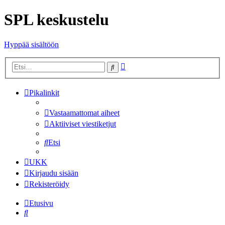
SPL keskustelu
Hyppää sisältöön
Tarkennettu
Etsi
haku
Pikalinkit
Vastaamattomat aiheet
Aktiiviset viestiketjut
Etsi
UKK
Kirjaudu sisään
Rekisteröidy
Etusivu
Etsi