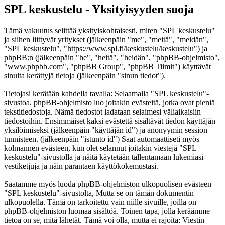
SPL keskustelu - Yksityisyyden suoja
Tämä vakuutus selittää yksityiskohtaisesti, miten "SPL keskustelu"
ja siihen liittyvät yritykset (jälkeenpäin "me", "meitä", "meidän",
"SPL keskustelu", "https://www.spl.fi/keskustelu/keskustelu") ja
phpBB:n (jälkeenpäin "he", "heitä", "heidän", "phpBB-ohjelmisto",
"www.phpbb.com", "phpBB Group", "phpBB Tiimit") käyttävät
sinulta kerättyjä tietoja (jälkeenpäin "sinun tiedot").
Tietojasi kerätään kahdella tavalla: Selaamalla "SPL keskustelu"-
sivustoa. phpBB-ohjelmisto luo joitakin evästeitä, jotka ovat pieniä
tekstitiedostoja. Nämä tiedostot ladataan selaimesi väliaikaisiin
tiedostoihin. Ensimmäiset kaksi evästettä sisältävät tiedon käyttäjän
yksilöimiseksi (jälkeenpäin "käyttäjän id") ja anonyymin session
tunnisteen. (jälkeenpäin "istunto id") Saat automaattiseti myös
kolmannen evästeen, kun olet selannut joitakin viestejä "SPL
keskustelu"-sivustolla ja näitä käytetään tallentamaan lukemiasi
vestiketjuja ja näin parantaen käyttökokemustasi.
Saatamme myös luoda phpBB-ohjelmiston ulkopuolisen evästeen
"SPL keskustelu"-sivustolta, Mutta se on tämän dokumentin
ulkopuolella. Tämä on tarkoitettu vain niille sivuille, joilla on
phpBB-ohjelmiston luomaa sisältöä. Toinen tapa, jolla keräämme
tietoa on se, mitä lähetät. Tämä voi olla, mutta ei rajoita: Viestin