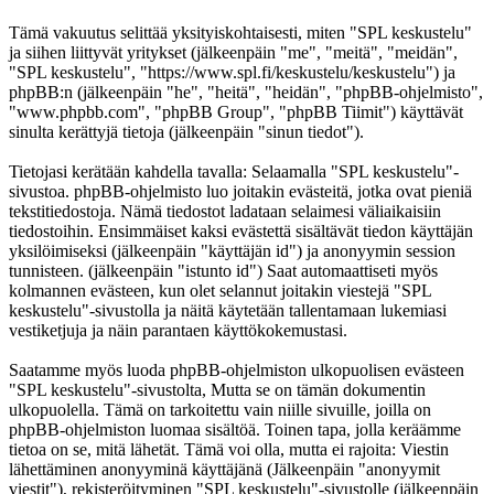
Tämä vakuutus selittää yksityiskohtaisesti, miten "SPL keskustelu"
ja siihen liittyvät yritykset (jälkeenpäin "me", "meitä", "meidän",
"SPL keskustelu", "https://www.spl.fi/keskustelu/keskustelu") ja
phpBB:n (jälkeenpäin "he", "heitä", "heidän", "phpBB-ohjelmisto",
"www.phpbb.com", "phpBB Group", "phpBB Tiimit") käyttävät
sinulta kerättyjä tietoja (jälkeenpäin "sinun tiedot").
Tietojasi kerätään kahdella tavalla: Selaamalla "SPL keskustelu"-
sivustoa. phpBB-ohjelmisto luo joitakin evästeitä, jotka ovat pieniä
tekstitiedostoja. Nämä tiedostot ladataan selaimesi väliaikaisiin
tiedostoihin. Ensimmäiset kaksi evästettä sisältävät tiedon käyttäjän
yksilöimiseksi (jälkeenpäin "käyttäjän id") ja anonyymin session
tunnisteen. (jälkeenpäin "istunto id") Saat automaattiseti myös
kolmannen evästeen, kun olet selannut joitakin viestejä "SPL
keskustelu"-sivustolla ja näitä käytetään tallentamaan lukemiasi
vestiketjuja ja näin parantaen käyttökokemustasi.
Saatamme myös luoda phpBB-ohjelmiston ulkopuolisen evästeen
"SPL keskustelu"-sivustolta, Mutta se on tämän dokumentin
ulkopuolella. Tämä on tarkoitettu vain niille sivuille, joilla on
phpBB-ohjelmiston luomaa sisältöä. Toinen tapa, jolla keräämme
tietoa on se, mitä lähetät. Tämä voi olla, mutta ei rajoita: Viestin
lähettäminen anonyyminä käyttäjänä (Jälkeenpäin "anonyymit
viestit"), rekisteröityminen "SPL keskustelu"-sivustolle (jälkeenpäin