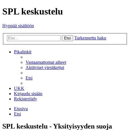
SPL keskustelu
Hyppää sisältöön
Tarkennettu haku
Etsi
Pikalinkit
Vastaamattomat aiheet
Aktiiviset viestiketjut
Etsi
UKK
Kirjaudu sisään
Rekisteröidy
Etusivu
Etsi
SPL keskustelu - Yksityisyyden suoja