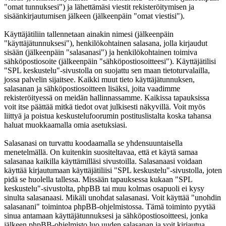
"omat tunnuksesi") ja lähettämäsi viestit rekisteröitymisen ja
sisäänkirjautumisen jälkeen (jälkeenpäin "omat viestisi").
Käyttäjätiliin tallennetaan ainakin nimesi (jälkeenpäin
"käyttäjätunnuksesi"), henkilökohtainen salasana, jolla kirjaudut
sisään (jälkeenpäin "salasanasi") ja henkilökohtainen toimiva
sähköpostiosoite (jälkeenpäin "sähköpostiosoitteesi"). Käyttäjätilisi
"SPL keskustelu"-sivustolla on suojattu sen maan tietoturvalailla,
jossa palvelin sijaitsee. Kaikki muut tieto käyttäjätunnuksen,
salasanan ja sähköpostiosoitteen lisäksi, joita vaadimme
rekisteröityessä on meidän hallinnassamme. Kaikissa tapauksissa
voit itse päättää mitkä tiedot ovat julkisesti näkyvillä. Voit myös
liittyä ja poistua keskustelufoorumin postituslistalta koska tahansa
haluat muokkaamalla omia asetuksiasi.
Salasanasi on turvattu koodaamalla se yhdensuuntaisella
menetelmällä. On kuitenkin suositeltavaa, että et käytä samaa
salasanaa kaikilla käyttämilläsi sivustoilla. Salasanaasi voidaan
käyttää kirjautumaan käyttäjätiliisi "SPL keskustelu"-sivustolla, joten
pidä se huolella tallessa. Missään tapauksessa kukaan "SPL
keskustelu"-sivustolta, phpBB tai muu kolmas osapuoli ei kysy
sinulta salasanaasi. Mikäli unohdat salasanasi. Voit käyttää "unohdin
salasanani" toimintoa phpBB-ohjelmistossa. Tämä toiminto pyytää
sinua antamaan käyttäjätunnuksesi ja sähköpostiosoitteesi, jonka
jälkeen phpBB-ohjelmisto luo uuden salasanan ja voit kirjautua