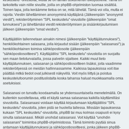
keskustelu"-sivustolta, Mutta se on tämän dokumentin ulkopuolella. Tämä on
tarkoitettu vain niille sivuille, joilla on phpBB-ohjelmiston luomaa sisältöä.
Toinen tapa, jolla keräämme tietoa on se, mitä lähetät. Tämä voi olla, mutta ei
rajoita: Viestin lähettäminen anonyyminä käyttäjänä (Jälkeenpäin "anonyymit
viestit"), rekisteröityminen "SPL keskustelu"-sivustolle (jälkeenpäin "omat
tunnuksesi") ja lähettämäsi viestit rekisteröitymisen ja sisäänkirjautumisen
jälkeen (jälkeenpäin "omat viestisi").
Käyttäjätiliin tallennetaan ainakin nimesi (jälkeenpäin "käyttäjätunnuksesi"),
henkilökohtainen salasana, jolla kirjaudut sisään (jälkeenpäin "salasanasi") ja
henkilökohtainen toimiva sähköpostiosoite (jälkeenpäin
"sähköpostiosoitteesi"). Käyttäjätilisi "SPL keskustelu"-sivustolla on suojattu
sen maan tietoturvalailla, jossa palvelin sijaitsee. Kaikki muut tieto
käyttäjätunnuksen, salasanan ja sähköpostiosoitteen lisäksi, joita vaadimme
rekisteröityessä on meidän hallinnassamme. Kaikissa tapauksissa voit itse
päättää mitkä tiedot ovat julkisesti näkyvillä. Voit myös liittyä ja poistua
keskustelufoorumin postituslistalta koska tahansa haluat muokkaamalla omia
asetuksiasi.
Salasanasi on turvattu koodaamalla se yhdensuuntaisella menetelmällä. On
kuitenkin suositeltavaa, että et käytä samaa salasanaa kaikilla käyttämilläsi
sivustoilla. Salasanaasi voidaan käyttää kirjautumaan käyttäjätiliisi "SPL
keskustelu"-sivustolla, joten pidä se huolella tallessa. Missään tapauksessa
kukaan "SPL keskustelu"-sivustolta, phpBB tai muu kolmas osapuoli ei kysy
sinulta salasanaasi. Mikäli unohdat salasanasi. Voit käyttää "unohdin
salasanani" toimintoa phpBB-ohjelmistossa. Tämä toiminto pyytää sinua
antamaan käyttäjätunnuksesi ja sähköpostiosoitteesi, jonka jälkeen phpBB-