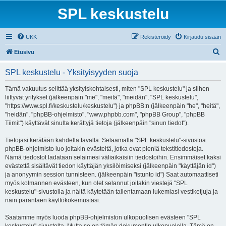
SPL keskustelu
UKK
Rekisteröidy
Kirjaudu sisään
E
Etusivu
t
SPL keskustelu - Yksityisyyden suoja
s
i
Tämä vakuutus selittää yksityiskohtaisesti, miten "SPL keskustelu" ja siihen
liittyvät yritykset (jälkeenpäin "me", "meitä", "meidän", "SPL keskustelu",
"https://www.spl.fi/keskustelu/keskustelu") ja phpBB:n (jälkeenpäin "he", "heitä",
"heidän", "phpBB-ohjelmisto", "www.phpbb.com", "phpBB Group", "phpBB
Tiimit") käyttävät sinulta kerättyjä tietoja (jälkeenpäin "sinun tiedot").
Tietojasi kerätään kahdella tavalla: Selaamalla "SPL keskustelu"-sivustoa.
phpBB-ohjelmisto luo joitakin evästeitä, jotka ovat pieniä tekstitiedostoja.
Nämä tiedostot ladataan selaimesi väliaikaisiin tiedostoihin. Ensimmäiset kaksi
evästettä sisältävät tiedon käyttäjän yksilöimiseksi (jälkeenpäin "käyttäjän id")
ja anonyymin session tunnisteen. (jälkeenpäin "istunto id") Saat automaattiseti
myös kolmannen evästeen, kun olet selannut joitakin viestejä "SPL
keskustelu"-sivustolla ja näitä käytetään tallentamaan lukemiasi vestiketjuja ja
näin parantaen käyttökokemustasi.
Saatamme myös luoda phpBB-ohjelmiston ulkopuolisen evästeen "SPL