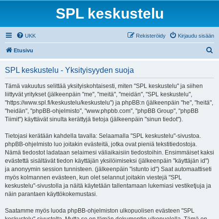
SPL keskustelu
UKK
Rekisteröidy
Kirjaudu sisään
E
Etusivu
t
SPL keskustelu - Yksityisyyden suoja
s
i
Tämä vakuutus selittää yksityiskohtaisesti, miten "SPL keskustelu" ja siihen
liittyvät yritykset (jälkeenpäin "me", "meitä", "meidän", "SPL keskustelu",
"https://www.spl.fi/keskustelu/keskustelu") ja phpBB:n (jälkeenpäin "he", "heitä",
"heidän", "phpBB-ohjelmisto", "www.phpbb.com", "phpBB Group", "phpBB
Tiimit") käyttävät sinulta kerättyjä tietoja (jälkeenpäin "sinun tiedot").
Tietojasi kerätään kahdella tavalla: Selaamalla "SPL keskustelu"-sivustoa.
phpBB-ohjelmisto luo joitakin evästeitä, jotka ovat pieniä tekstitiedostoja.
Nämä tiedostot ladataan selaimesi väliaikaisiin tiedostoihin. Ensimmäiset kaksi
evästettä sisältävät tiedon käyttäjän yksilöimiseksi (jälkeenpäin "käyttäjän id")
ja anonyymin session tunnisteen. (jälkeenpäin "istunto id") Saat automaattiseti
myös kolmannen evästeen, kun olet selannut joitakin viestejä "SPL
keskustelu"-sivustolla ja näitä käytetään tallentamaan lukemiasi vestiketjuja ja
näin parantaen käyttökokemustasi.
Saatamme myös luoda phpBB-ohjelmiston ulkopuolisen evästeen "SPL