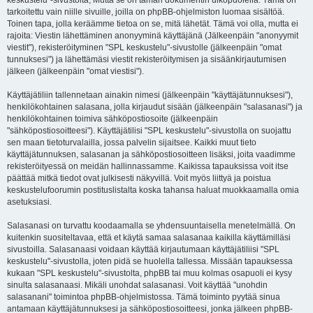
keskustelu"-sivustolta, Mutta se on tämän dokumentin ulkopuolella. Tämä on
tarkoitettu vain niille sivuille, joilla on phpBB-ohjelmiston luomaa sisältöä.
Toinen tapa, jolla keräämme tietoa on se, mitä lähetät. Tämä voi olla, mutta ei
rajoita: Viestin lähettäminen anonyyminä käyttäjänä (Jälkeenpäin "anonyymit
viestit"), rekisteröityminen "SPL keskustelu"-sivustolle (jälkeenpäin "omat
tunnuksesi") ja lähettämäsi viestit rekisteröitymisen ja sisäänkirjautumisen
jälkeen (jälkeenpäin "omat viestisi").
Käyttäjätiliin tallennetaan ainakin nimesi (jälkeenpäin "käyttäjätunnuksesi"),
henkilökohtainen salasana, jolla kirjaudut sisään (jälkeenpäin "salasanasi") ja
henkilökohtainen toimiva sähköpostiosoite (jälkeenpäin
"sähköpostiosoitteesi"). Käyttäjätilisi "SPL keskustelu"-sivustolla on suojattu
sen maan tietoturvalailla, jossa palvelin sijaitsee. Kaikki muut tieto
käyttäjätunnuksen, salasanan ja sähköpostiosoitteen lisäksi, joita vaadimme
rekisteröityessä on meidän hallinnassamme. Kaikissa tapauksissa voit itse
päättää mitkä tiedot ovat julkisesti näkyvillä. Voit myös liittyä ja poistua
keskustelufoorumin postituslistalta koska tahansa haluat muokkaamalla omia
asetuksiasi.
Salasanasi on turvattu koodaamalla se yhdensuuntaisella menetelmällä. On
kuitenkin suositeltavaa, että et käytä samaa salasanaa kaikilla käyttämilläsi
sivustoilla. Salasanaasi voidaan käyttää kirjautumaan käyttäjätiliisi "SPL
keskustelu"-sivustolla, joten pidä se huolella tallessa. Missään tapauksessa
kukaan "SPL keskustelu"-sivustolta, phpBB tai muu kolmas osapuoli ei kysy
sinulta salasanaasi. Mikäli unohdat salasanasi. Voit käyttää "unohdin
salasanani" toimintoa phpBB-ohjelmistossa. Tämä toiminto pyytää sinua
antamaan käyttäjätunnuksesi ja sähköpostiosoitteesi, jonka jälkeen phpBB-