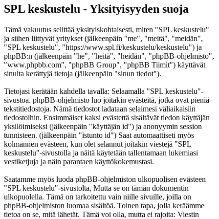
SPL keskustelu - Yksityisyyden suoja
Tämä vakuutus selittää yksityiskohtaisesti, miten "SPL keskustelu"
ja siihen liittyvät yritykset (jälkeenpäin "me", "meitä", "meidän",
"SPL keskustelu", "https://www.spl.fi/keskustelu/keskustelu") ja
phpBB:n (jälkeenpäin "he", "heitä", "heidän", "phpBB-ohjelmisto",
"www.phpbb.com", "phpBB Group", "phpBB Tiimit") käyttävät
sinulta kerättyjä tietoja (jälkeenpäin "sinun tiedot").
Tietojasi kerätään kahdella tavalla: Selaamalla "SPL keskustelu"-
sivustoa. phpBB-ohjelmisto luo joitakin evästeitä, jotka ovat pieniä
tekstitiedostoja. Nämä tiedostot ladataan selaimesi väliaikaisiin
tiedostoihin. Ensimmäiset kaksi evästettä sisältävät tiedon käyttäjän
yksilöimiseksi (jälkeenpäin "käyttäjän id") ja anonyymin session
tunnisteen. (jälkeenpäin "istunto id") Saat automaattiseti myös
kolmannen evästeen, kun olet selannut joitakin viestejä "SPL
keskustelu"-sivustolla ja näitä käytetään tallentamaan lukemiasi
vestiketjuja ja näin parantaen käyttökokemustasi.
Saatamme myös luoda phpBB-ohjelmiston ulkopuolisen evästeen
"SPL keskustelu"-sivustolta, Mutta se on tämän dokumentin
ulkopuolella. Tämä on tarkoitettu vain niille sivuille, joilla on
phpBB-ohjelmiston luomaa sisältöä. Toinen tapa, jolla keräämme
tietoa on se, mitä lähetät. Tämä voi olla, mutta ei rajoita: Viestin