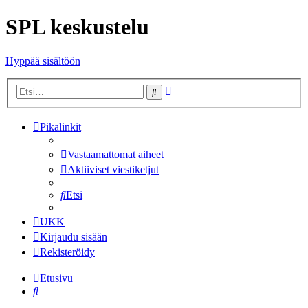
SPL keskustelu
Hyppää sisältöön
Tarkennettu
Etsi
haku
Pikalinkit
Vastaamattomat aiheet
Aktiiviset viestiketjut
Etsi
UKK
Kirjaudu sisään
Rekisteröidy
Etusivu
Etsi