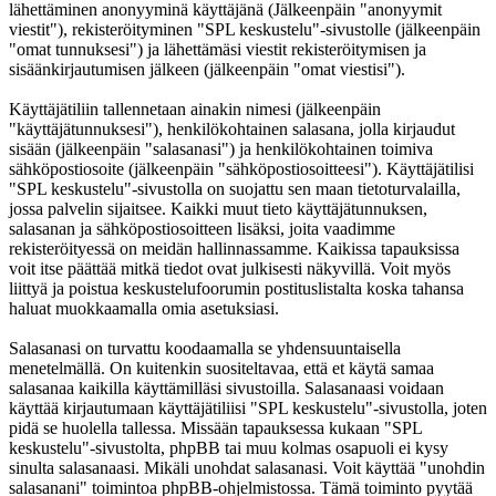
lähettäminen anonyyminä käyttäjänä (Jälkeenpäin "anonyymit
viestit"), rekisteröityminen "SPL keskustelu"-sivustolle (jälkeenpäin
"omat tunnuksesi") ja lähettämäsi viestit rekisteröitymisen ja
sisäänkirjautumisen jälkeen (jälkeenpäin "omat viestisi").
Käyttäjätiliin tallennetaan ainakin nimesi (jälkeenpäin
"käyttäjätunnuksesi"), henkilökohtainen salasana, jolla kirjaudut
sisään (jälkeenpäin "salasanasi") ja henkilökohtainen toimiva
sähköpostiosoite (jälkeenpäin "sähköpostiosoitteesi"). Käyttäjätilisi
"SPL keskustelu"-sivustolla on suojattu sen maan tietoturvalailla,
jossa palvelin sijaitsee. Kaikki muut tieto käyttäjätunnuksen,
salasanan ja sähköpostiosoitteen lisäksi, joita vaadimme
rekisteröityessä on meidän hallinnassamme. Kaikissa tapauksissa
voit itse päättää mitkä tiedot ovat julkisesti näkyvillä. Voit myös
liittyä ja poistua keskustelufoorumin postituslistalta koska tahansa
haluat muokkaamalla omia asetuksiasi.
Salasanasi on turvattu koodaamalla se yhdensuuntaisella
menetelmällä. On kuitenkin suositeltavaa, että et käytä samaa
salasanaa kaikilla käyttämilläsi sivustoilla. Salasanaasi voidaan
käyttää kirjautumaan käyttäjätiliisi "SPL keskustelu"-sivustolla, joten
pidä se huolella tallessa. Missään tapauksessa kukaan "SPL
keskustelu"-sivustolta, phpBB tai muu kolmas osapuoli ei kysy
sinulta salasanaasi. Mikäli unohdat salasanasi. Voit käyttää "unohdin
salasanani" toimintoa phpBB-ohjelmistossa. Tämä toiminto pyytää