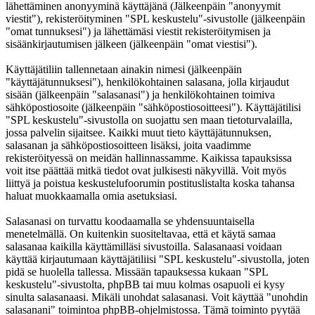
lähettäminen anonyyminä käyttäjänä (Jälkeenpäin "anonyymit
viestit"), rekisteröityminen "SPL keskustelu"-sivustolle (jälkeenpäin
"omat tunnuksesi") ja lähettämäsi viestit rekisteröitymisen ja
sisäänkirjautumisen jälkeen (jälkeenpäin "omat viestisi").
Käyttäjätiliin tallennetaan ainakin nimesi (jälkeenpäin
"käyttäjätunnuksesi"), henkilökohtainen salasana, jolla kirjaudut
sisään (jälkeenpäin "salasanasi") ja henkilökohtainen toimiva
sähköpostiosoite (jälkeenpäin "sähköpostiosoitteesi"). Käyttäjätilisi
"SPL keskustelu"-sivustolla on suojattu sen maan tietoturvalailla,
jossa palvelin sijaitsee. Kaikki muut tieto käyttäjätunnuksen,
salasanan ja sähköpostiosoitteen lisäksi, joita vaadimme
rekisteröityessä on meidän hallinnassamme. Kaikissa tapauksissa
voit itse päättää mitkä tiedot ovat julkisesti näkyvillä. Voit myös
liittyä ja poistua keskustelufoorumin postituslistalta koska tahansa
haluat muokkaamalla omia asetuksiasi.
Salasanasi on turvattu koodaamalla se yhdensuuntaisella
menetelmällä. On kuitenkin suositeltavaa, että et käytä samaa
salasanaa kaikilla käyttämilläsi sivustoilla. Salasanaasi voidaan
käyttää kirjautumaan käyttäjätiliisi "SPL keskustelu"-sivustolla, joten
pidä se huolella tallessa. Missään tapauksessa kukaan "SPL
keskustelu"-sivustolta, phpBB tai muu kolmas osapuoli ei kysy
sinulta salasanaasi. Mikäli unohdat salasanasi. Voit käyttää "unohdin
salasanani" toimintoa phpBB-ohjelmistossa. Tämä toiminto pyytää