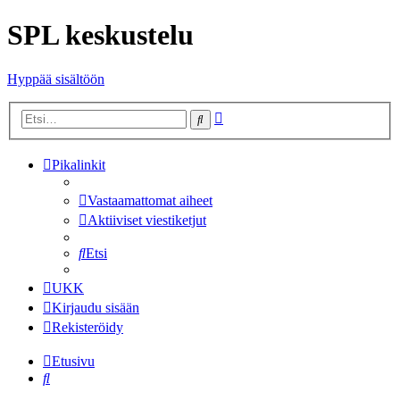
SPL keskustelu
Hyppää sisältöön
Tarkennettu
Etsi
haku
Pikalinkit
Vastaamattomat aiheet
Aktiiviset viestiketjut
Etsi
UKK
Kirjaudu sisään
Rekisteröidy
Etusivu
Etsi