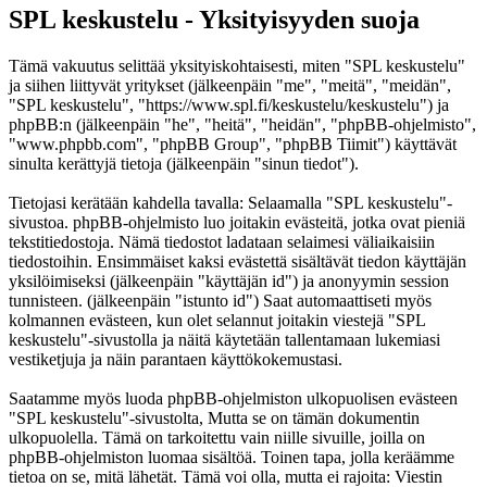
SPL keskustelu - Yksityisyyden suoja
Tämä vakuutus selittää yksityiskohtaisesti, miten "SPL keskustelu"
ja siihen liittyvät yritykset (jälkeenpäin "me", "meitä", "meidän",
"SPL keskustelu", "https://www.spl.fi/keskustelu/keskustelu") ja
phpBB:n (jälkeenpäin "he", "heitä", "heidän", "phpBB-ohjelmisto",
"www.phpbb.com", "phpBB Group", "phpBB Tiimit") käyttävät
sinulta kerättyjä tietoja (jälkeenpäin "sinun tiedot").
Tietojasi kerätään kahdella tavalla: Selaamalla "SPL keskustelu"-
sivustoa. phpBB-ohjelmisto luo joitakin evästeitä, jotka ovat pieniä
tekstitiedostoja. Nämä tiedostot ladataan selaimesi väliaikaisiin
tiedostoihin. Ensimmäiset kaksi evästettä sisältävät tiedon käyttäjän
yksilöimiseksi (jälkeenpäin "käyttäjän id") ja anonyymin session
tunnisteen. (jälkeenpäin "istunto id") Saat automaattiseti myös
kolmannen evästeen, kun olet selannut joitakin viestejä "SPL
keskustelu"-sivustolla ja näitä käytetään tallentamaan lukemiasi
vestiketjuja ja näin parantaen käyttökokemustasi.
Saatamme myös luoda phpBB-ohjelmiston ulkopuolisen evästeen
"SPL keskustelu"-sivustolta, Mutta se on tämän dokumentin
ulkopuolella. Tämä on tarkoitettu vain niille sivuille, joilla on
phpBB-ohjelmiston luomaa sisältöä. Toinen tapa, jolla keräämme
tietoa on se, mitä lähetät. Tämä voi olla, mutta ei rajoita: Viestin