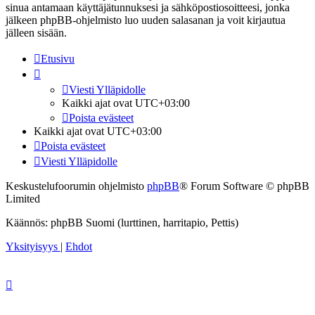
sinua antamaan käyttäjätunnuksesi ja sähköpostiosoitteesi, jonka
jälkeen phpBB-ohjelmisto luo uuden salasanan ja voit kirjautua
jälleen sisään.
Etusivu
Viesti Ylläpidolle
Kaikki ajat ovat
UTC+03:00
Poista evästeet
Kaikki ajat ovat
UTC+03:00
Poista evästeet
Viesti Ylläpidolle
Keskustelufoorumin ohjelmisto
phpBB
® Forum Software © phpBB
Limited
Käännös: phpBB Suomi (lurttinen, harritapio, Pettis)
Yksityisyys
|
Ehdot