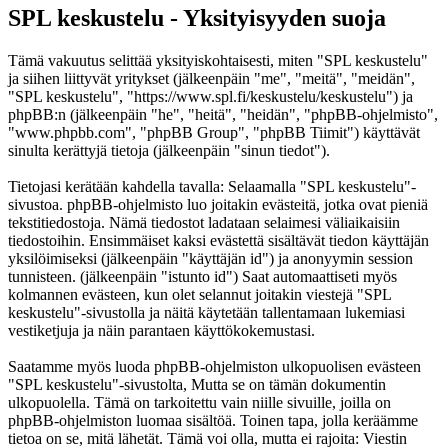
SPL keskustelu - Yksityisyyden suoja
Tämä vakuutus selittää yksityiskohtaisesti, miten "SPL keskustelu"
ja siihen liittyvät yritykset (jälkeenpäin "me", "meitä", "meidän",
"SPL keskustelu", "https://www.spl.fi/keskustelu/keskustelu") ja
phpBB:n (jälkeenpäin "he", "heitä", "heidän", "phpBB-ohjelmisto",
"www.phpbb.com", "phpBB Group", "phpBB Tiimit") käyttävät
sinulta kerättyjä tietoja (jälkeenpäin "sinun tiedot").
Tietojasi kerätään kahdella tavalla: Selaamalla "SPL keskustelu"-
sivustoa. phpBB-ohjelmisto luo joitakin evästeitä, jotka ovat pieniä
tekstitiedostoja. Nämä tiedostot ladataan selaimesi väliaikaisiin
tiedostoihin. Ensimmäiset kaksi evästettä sisältävät tiedon käyttäjän
yksilöimiseksi (jälkeenpäin "käyttäjän id") ja anonyymin session
tunnisteen. (jälkeenpäin "istunto id") Saat automaattiseti myös
kolmannen evästeen, kun olet selannut joitakin viestejä "SPL
keskustelu"-sivustolla ja näitä käytetään tallentamaan lukemiasi
vestiketjuja ja näin parantaen käyttökokemustasi.
Saatamme myös luoda phpBB-ohjelmiston ulkopuolisen evästeen
"SPL keskustelu"-sivustolta, Mutta se on tämän dokumentin
ulkopuolella. Tämä on tarkoitettu vain niille sivuille, joilla on
phpBB-ohjelmiston luomaa sisältöä. Toinen tapa, jolla keräämme
tietoa on se, mitä lähetät. Tämä voi olla, mutta ei rajoita: Viestin