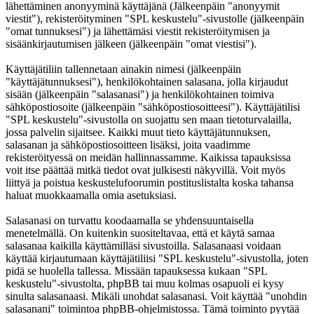
lähettäminen anonyyminä käyttäjänä (Jälkeenpäin "anonyymit
viestit"), rekisteröityminen "SPL keskustelu"-sivustolle (jälkeenpäin
"omat tunnuksesi") ja lähettämäsi viestit rekisteröitymisen ja
sisäänkirjautumisen jälkeen (jälkeenpäin "omat viestisi").
Käyttäjätiliin tallennetaan ainakin nimesi (jälkeenpäin
"käyttäjätunnuksesi"), henkilökohtainen salasana, jolla kirjaudut
sisään (jälkeenpäin "salasanasi") ja henkilökohtainen toimiva
sähköpostiosoite (jälkeenpäin "sähköpostiosoitteesi"). Käyttäjätilisi
"SPL keskustelu"-sivustolla on suojattu sen maan tietoturvalailla,
jossa palvelin sijaitsee. Kaikki muut tieto käyttäjätunnuksen,
salasanan ja sähköpostiosoitteen lisäksi, joita vaadimme
rekisteröityessä on meidän hallinnassamme. Kaikissa tapauksissa
voit itse päättää mitkä tiedot ovat julkisesti näkyvillä. Voit myös
liittyä ja poistua keskustelufoorumin postituslistalta koska tahansa
haluat muokkaamalla omia asetuksiasi.
Salasanasi on turvattu koodaamalla se yhdensuuntaisella
menetelmällä. On kuitenkin suositeltavaa, että et käytä samaa
salasanaa kaikilla käyttämilläsi sivustoilla. Salasanaasi voidaan
käyttää kirjautumaan käyttäjätiliisi "SPL keskustelu"-sivustolla, joten
pidä se huolella tallessa. Missään tapauksessa kukaan "SPL
keskustelu"-sivustolta, phpBB tai muu kolmas osapuoli ei kysy
sinulta salasanaasi. Mikäli unohdat salasanasi. Voit käyttää "unohdin
salasanani" toimintoa phpBB-ohjelmistossa. Tämä toiminto pyytää