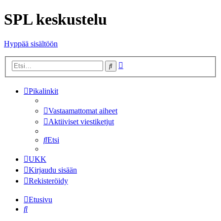
SPL keskustelu
Hyppää sisältöön
Tarkennettu
Etsi
haku
Pikalinkit
Vastaamattomat aiheet
Aktiiviset viestiketjut
Etsi
UKK
Kirjaudu sisään
Rekisteröidy
Etusivu
Etsi