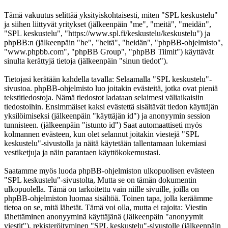
Tämä vakuutus selittää yksityiskohtaisesti, miten "SPL keskustelu"
ja siihen liittyvät yritykset (jälkeenpäin "me", "meitä", "meidän",
"SPL keskustelu", "https://www.spl.fi/keskustelu/keskustelu") ja
phpBB:n (jälkeenpäin "he", "heitä", "heidän", "phpBB-ohjelmisto",
"www.phpbb.com", "phpBB Group", "phpBB Tiimit") käyttävät
sinulta kerättyjä tietoja (jälkeenpäin "sinun tiedot").
Tietojasi kerätään kahdella tavalla: Selaamalla "SPL keskustelu"-
sivustoa. phpBB-ohjelmisto luo joitakin evästeitä, jotka ovat pieniä
tekstitiedostoja. Nämä tiedostot ladataan selaimesi väliaikaisiin
tiedostoihin. Ensimmäiset kaksi evästettä sisältävät tiedon käyttäjän
yksilöimiseksi (jälkeenpäin "käyttäjän id") ja anonyymin session
tunnisteen. (jälkeenpäin "istunto id") Saat automaattiseti myös
kolmannen evästeen, kun olet selannut joitakin viestejä "SPL
keskustelu"-sivustolla ja näitä käytetään tallentamaan lukemiasi
vestiketjuja ja näin parantaen käyttökokemustasi.
Saatamme myös luoda phpBB-ohjelmiston ulkopuolisen evästeen
"SPL keskustelu"-sivustolta, Mutta se on tämän dokumentin
ulkopuolella. Tämä on tarkoitettu vain niille sivuille, joilla on
phpBB-ohjelmiston luomaa sisältöä. Toinen tapa, jolla keräämme
tietoa on se, mitä lähetät. Tämä voi olla, mutta ei rajoita: Viestin
lähettäminen anonyyminä käyttäjänä (Jälkeenpäin "anonyymit
viestit"), rekisteröityminen "SPL keskustelu"-sivustolle (jälkeenpäin