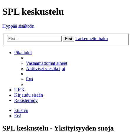
SPL keskustelu
Hyppää sisältöön
Tarkennettu haku
Etsi
Pikalinkit
Vastaamattomat aiheet
Aktiiviset viestiketjut
Etsi
UKK
Kirjaudu sisään
Rekisteröidy
Etusivu
Etsi
SPL keskustelu - Yksityisyyden suoja