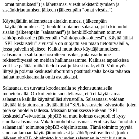
"omat tunnuksesi") ja lähettämäsi viestit rekisteröitymisen ja
sisäänkirjautumisen jälkeen (jälkeenpäin "omat viestisi").
Käyttäjätiliin tallennetaan ainakin nimesi (jälkeenpäin
"käyttäjätunnuksesi"), henkilökohtainen salasana, jolla kirjaudut
sisään (jälkeenpäin "salasanasi") ja henkilökohtainen toimiva
sähköpostiosoite (jälkeenpäin "sähköpostiosoitteesi"). Käyttäjätilisi
"SPL keskustelu"-sivustolla on suojattu sen maan tietoturvalailla,
jossa palvelin sijaitsee. Kaikki muut tieto käyttäjätunnuksen,
salasanan ja sähköpostiosoitteen lisäksi, joita vaadimme
rekisteröityessä on meidän hallinnassamme. Kaikissa tapauksissa
voit itse päättää mitkä tiedot ovat julkisesti näkyvillä. Voit myös
liittyä ja poistua keskustelufoorumin postituslistalta koska tahansa
haluat muokkaamalla omia asetuksiasi.
Salasanasi on turvattu koodaamalla se yhdensuuntaisella
menetelmällä. On kuitenkin suositeltavaa, että et käytä samaa
salasanaa kaikilla käyttämilläsi sivustoilla. Salasanaasi voidaan
käyttää kirjautumaan käyttäjätiliisi "SPL keskustelu"-sivustolla, joten
pidä se huolella tallessa. Missään tapauksessa kukaan "SPL
keskustelu"-sivustolta, phpBB tai muu kolmas osapuoli ei kysy
sinulta salasanaasi. Mikäli unohdat salasanasi. Voit käyttää "unohdin
salasanani" toimintoa phpBB-ohjelmistossa. Tämä toiminto pyytää
sinua antamaan käyttäjätunnuksesi ja sähköpostiosoitteesi, jonka
jälkeen phpBB-ohjelmisto luo uuden salasanan ja voit kirjautua