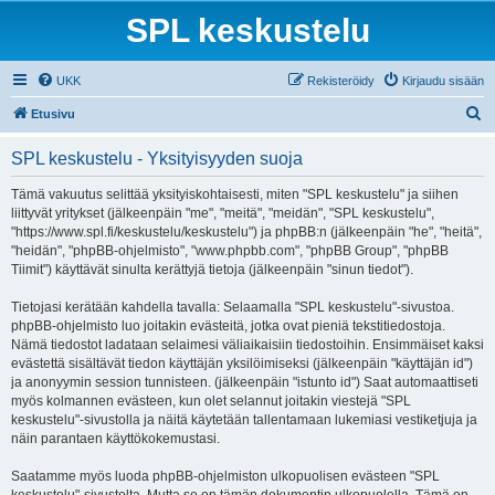
SPL keskustelu
UKK
Rekisteröidy
Kirjaudu sisään
E
Etusivu
t
SPL keskustelu - Yksityisyyden suoja
s
i
Tämä vakuutus selittää yksityiskohtaisesti, miten "SPL keskustelu" ja siihen
liittyvät yritykset (jälkeenpäin "me", "meitä", "meidän", "SPL keskustelu",
"https://www.spl.fi/keskustelu/keskustelu") ja phpBB:n (jälkeenpäin "he", "heitä",
"heidän", "phpBB-ohjelmisto", "www.phpbb.com", "phpBB Group", "phpBB
Tiimit") käyttävät sinulta kerättyjä tietoja (jälkeenpäin "sinun tiedot").
Tietojasi kerätään kahdella tavalla: Selaamalla "SPL keskustelu"-sivustoa.
phpBB-ohjelmisto luo joitakin evästeitä, jotka ovat pieniä tekstitiedostoja.
Nämä tiedostot ladataan selaimesi väliaikaisiin tiedostoihin. Ensimmäiset kaksi
evästettä sisältävät tiedon käyttäjän yksilöimiseksi (jälkeenpäin "käyttäjän id")
ja anonyymin session tunnisteen. (jälkeenpäin "istunto id") Saat automaattiseti
myös kolmannen evästeen, kun olet selannut joitakin viestejä "SPL
keskustelu"-sivustolla ja näitä käytetään tallentamaan lukemiasi vestiketjuja ja
näin parantaen käyttökokemustasi.
Saatamme myös luoda phpBB-ohjelmiston ulkopuolisen evästeen "SPL