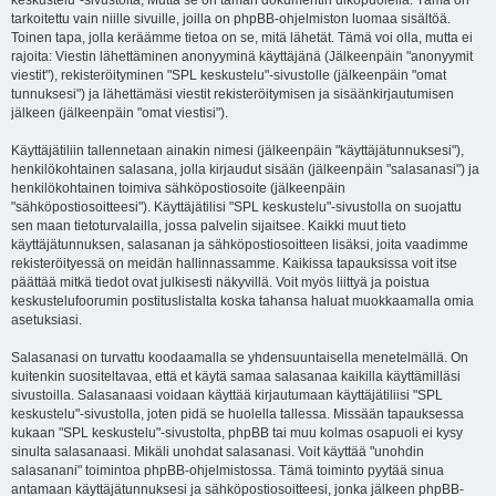
keskustelu"-sivustolta, Mutta se on tämän dokumentin ulkopuolella. Tämä on
tarkoitettu vain niille sivuille, joilla on phpBB-ohjelmiston luomaa sisältöä.
Toinen tapa, jolla keräämme tietoa on se, mitä lähetät. Tämä voi olla, mutta ei
rajoita: Viestin lähettäminen anonyyminä käyttäjänä (Jälkeenpäin "anonyymit
viestit"), rekisteröityminen "SPL keskustelu"-sivustolle (jälkeenpäin "omat
tunnuksesi") ja lähettämäsi viestit rekisteröitymisen ja sisäänkirjautumisen
jälkeen (jälkeenpäin "omat viestisi").
Käyttäjätiliin tallennetaan ainakin nimesi (jälkeenpäin "käyttäjätunnuksesi"),
henkilökohtainen salasana, jolla kirjaudut sisään (jälkeenpäin "salasanasi") ja
henkilökohtainen toimiva sähköpostiosoite (jälkeenpäin
"sähköpostiosoitteesi"). Käyttäjätilisi "SPL keskustelu"-sivustolla on suojattu
sen maan tietoturvalailla, jossa palvelin sijaitsee. Kaikki muut tieto
käyttäjätunnuksen, salasanan ja sähköpostiosoitteen lisäksi, joita vaadimme
rekisteröityessä on meidän hallinnassamme. Kaikissa tapauksissa voit itse
päättää mitkä tiedot ovat julkisesti näkyvillä. Voit myös liittyä ja poistua
keskustelufoorumin postituslistalta koska tahansa haluat muokkaamalla omia
asetuksiasi.
Salasanasi on turvattu koodaamalla se yhdensuuntaisella menetelmällä. On
kuitenkin suositeltavaa, että et käytä samaa salasanaa kaikilla käyttämilläsi
sivustoilla. Salasanaasi voidaan käyttää kirjautumaan käyttäjätiliisi "SPL
keskustelu"-sivustolla, joten pidä se huolella tallessa. Missään tapauksessa
kukaan "SPL keskustelu"-sivustolta, phpBB tai muu kolmas osapuoli ei kysy
sinulta salasanaasi. Mikäli unohdat salasanasi. Voit käyttää "unohdin
salasanani" toimintoa phpBB-ohjelmistossa. Tämä toiminto pyytää sinua
antamaan käyttäjätunnuksesi ja sähköpostiosoitteesi, jonka jälkeen phpBB-