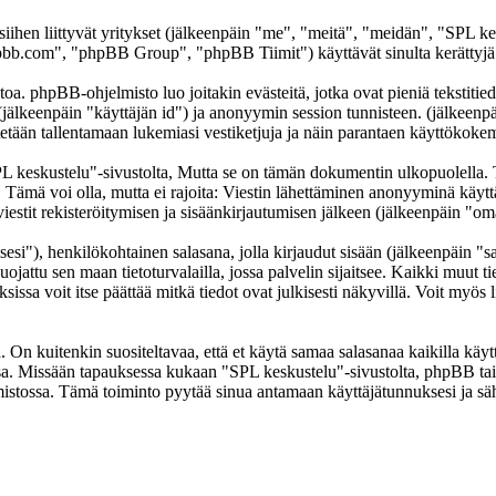
 siihen liittyvät yritykset (jälkeenpäin "me", "meitä", "meidän", "SPL k
b.com", "phpBB Group", "phpBB Tiimit") käyttävät sinulta kerättyjä ti
oa. phpBB-ohjelmisto luo joitakin evästeitä, jotka ovat pieniä tekstitied
 (jälkeenpäin "käyttäjän id") ja anonyymin session tunnisteen. (jälkeen
ytetään tallentamaan lukemiasi vestiketjuja ja näin parantaen käyttökokem
skustelu"-sivustolta, Mutta se on tämän dokumentin ulkopuolella. Tämä
t. Tämä voi olla, mutta ei rajoita: Viestin lähettäminen anonyyminä käyt
iestit rekisteröitymisen ja sisäänkirjautumisen jälkeen (jälkeenpäin "omat
sesi"), henkilökohtainen salasana, jolla kirjaudut sisään (jälkeenpäin "
uojattu sen maan tietoturvalailla, jossa palvelin sijaitsee. Kaikki muut ti
a voit itse päättää mitkä tiedot ovat julkisesti näkyvillä. Voit myös li
On kuitenkin suositeltavaa, että et käytä samaa salasanaa kaikilla käytt
llessa. Missään tapauksessa kukaan "SPL keskustelu"-sivustolta, phpBB t
mistossa. Tämä toiminto pyytää sinua antamaan käyttäjätunnuksesi ja sä