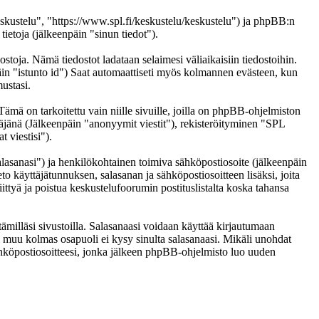
eskustelu", "https://www.spl.fi/keskustelu/keskustelu") ja phpBB:n
etoja (jälkeenpäin "sinun tiedot").
ostoja. Nämä tiedostot ladataan selaimesi väliaikaisiin tiedostoihin.
päin "istunto id") Saat automaattiseti myös kolmannen evästeen, kun
ustasi.
 on tarkoitettu vain niille sivuille, joilla on phpBB-ohjelmiston
täjänä (Jälkeenpäin "anonyymit viestit"), rekisteröityminen "SPL
 viestisi").
salasanasi") ja henkilökohtainen toimiva sähköpostiosoite (jälkeenpäin
eto käyttäjätunnuksen, salasanan ja sähköpostiosoitteen lisäksi, joita
ittyä ja poistua keskustelufoorumin postituslistalta koska tahansa
ämilläsi sivustoilla. Salasanaasi voidaan käyttää kirjautumaan
ai muu kolmas osapuoli ei kysy sinulta salasanaasi. Mikäli unohdat
hköpostiosoitteesi, jonka jälkeen phpBB-ohjelmisto luo uuden