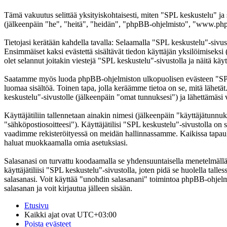
Tämä vakuutus selittää yksityiskohtaisesti, miten "SPL keskustelu" ja
(jälkeenpäin "he", "heitä", "heidän", "phpBB-ohjelmisto", "www.phpb
Tietojasi kerätään kahdella tavalla: Selaamalla "SPL keskustelu"-sivust
Ensimmäiset kaksi evästettä sisältävät tiedon käyttäjän yksilöimiseksi
olet selannut joitakin viestejä "SPL keskustelu"-sivustolla ja näitä kä
Saatamme myös luoda phpBB-ohjelmiston ulkopuolisen evästeen "SPL ke
luomaa sisältöä. Toinen tapa, jolla keräämme tietoa on se, mitä lähetä
keskustelu"-sivustolle (jälkeenpäin "omat tunnuksesi") ja lähettämäsi v
Käyttäjätiliin tallennetaan ainakin nimesi (jälkeenpäin "käyttäjätunnuk
"sähköpostiosoitteesi"). Käyttäjätilisi "SPL keskustelu"-sivustolla on s
vaadimme rekisteröityessä on meidän hallinnassamme. Kaikissa tapauksiss
haluat muokkaamalla omia asetuksiasi.
Salasanasi on turvattu koodaamalla se yhdensuuntaisella menetelmällä. 
käyttäjätiliisi "SPL keskustelu"-sivustolla, joten pidä se huolella ta
salasanasi. Voit käyttää "unohdin salasanani" toimintoa phpBB-ohjel
salasanan ja voit kirjautua jälleen sisään.
Etusivu
Kaikki ajat ovat
UTC+03:00
Poista evästeet