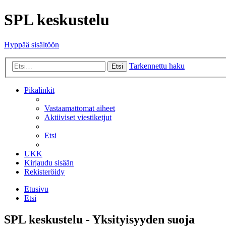
SPL keskustelu
Hyppää sisältöön
Tarkennettu haku
Etsi
Pikalinkit
Vastaamattomat aiheet
Aktiiviset viestiketjut
Etsi
UKK
Kirjaudu sisään
Rekisteröidy
Etusivu
Etsi
SPL keskustelu - Yksityisyyden suoja