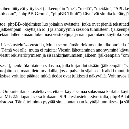
 siihen liittyvät yritykset (jälkeenpäin "me", "meitä", "meidän", "SPL k
b.com", "phpBB Group", "phpBB Tiimit") käyttävät sinulta kerättyjä ti
oa. phpBB-ohjelmisto luo joitakin evästeitä, jotka ovat pieniä tekstitied
 (jälkeenpäin "käyttäjän id") ja anonyymin session tunnisteen. (jälkeen
ytetään tallentamaan lukemiasi vestiketjuja ja näin parantaen käyttökokem
skustelu"-sivustolta, Mutta se on tämän dokumentin ulkopuolella. Tämä
t. Tämä voi olla, mutta ei rajoita: Viestin lähettäminen anonyyminä käyt
iestit rekisteröitymisen ja sisäänkirjautumisen jälkeen (jälkeenpäin "omat
sesi"), henkilökohtainen salasana, jolla kirjaudut sisään (jälkeenpäin "
uojattu sen maan tietoturvalailla, jossa palvelin sijaitsee. Kaikki muut ti
a voit itse päättää mitkä tiedot ovat julkisesti näkyvillä. Voit myös li
On kuitenkin suositeltavaa, että et käytä samaa salasanaa kaikilla käytt
llessa. Missään tapauksessa kukaan "SPL keskustelu"-sivustolta, phpBB t
mistossa. Tämä toiminto pyytää sinua antamaan käyttäjätunnuksesi ja sä