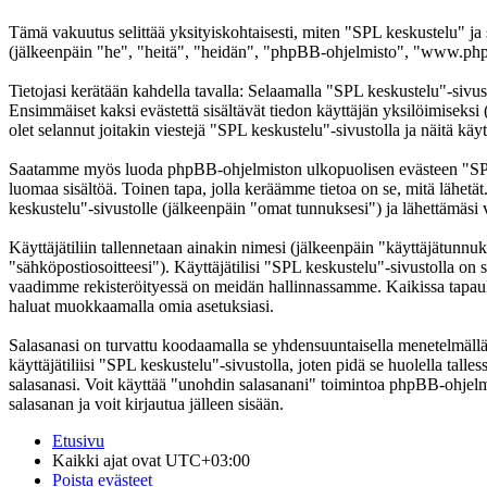
Tämä vakuutus selittää yksityiskohtaisesti, miten "SPL keskustelu" ja
(jälkeenpäin "he", "heitä", "heidän", "phpBB-ohjelmisto", "www.phpb
Tietojasi kerätään kahdella tavalla: Selaamalla "SPL keskustelu"-sivust
Ensimmäiset kaksi evästettä sisältävät tiedon käyttäjän yksilöimiseksi
olet selannut joitakin viestejä "SPL keskustelu"-sivustolla ja näitä kä
Saatamme myös luoda phpBB-ohjelmiston ulkopuolisen evästeen "SPL ke
luomaa sisältöä. Toinen tapa, jolla keräämme tietoa on se, mitä lähetä
keskustelu"-sivustolle (jälkeenpäin "omat tunnuksesi") ja lähettämäsi v
Käyttäjätiliin tallennetaan ainakin nimesi (jälkeenpäin "käyttäjätunnuk
"sähköpostiosoitteesi"). Käyttäjätilisi "SPL keskustelu"-sivustolla on s
vaadimme rekisteröityessä on meidän hallinnassamme. Kaikissa tapauksiss
haluat muokkaamalla omia asetuksiasi.
Salasanasi on turvattu koodaamalla se yhdensuuntaisella menetelmällä. 
käyttäjätiliisi "SPL keskustelu"-sivustolla, joten pidä se huolella ta
salasanasi. Voit käyttää "unohdin salasanani" toimintoa phpBB-ohjel
salasanan ja voit kirjautua jälleen sisään.
Etusivu
Kaikki ajat ovat
UTC+03:00
Poista evästeet