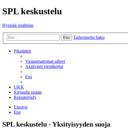
SPL keskustelu
Hyppää sisältöön
Tarkennettu haku
Etsi
Pikalinkit
Vastaamattomat aiheet
Aktiiviset viestiketjut
Etsi
UKK
Kirjaudu sisään
Rekisteröidy
Etusivu
Etsi
SPL keskustelu - Yksityisyyden suoja