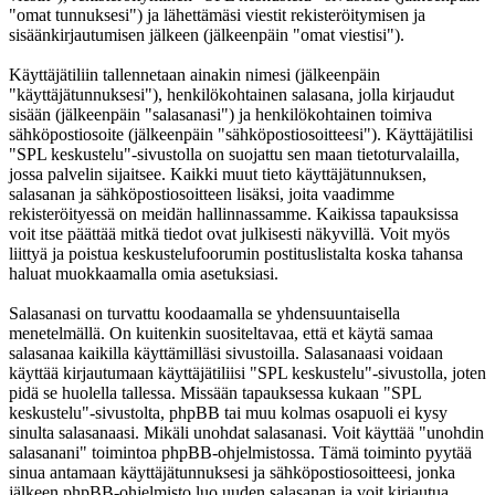
"omat tunnuksesi") ja lähettämäsi viestit rekisteröitymisen ja
sisäänkirjautumisen jälkeen (jälkeenpäin "omat viestisi").
Käyttäjätiliin tallennetaan ainakin nimesi (jälkeenpäin
"käyttäjätunnuksesi"), henkilökohtainen salasana, jolla kirjaudut
sisään (jälkeenpäin "salasanasi") ja henkilökohtainen toimiva
sähköpostiosoite (jälkeenpäin "sähköpostiosoitteesi"). Käyttäjätilisi
"SPL keskustelu"-sivustolla on suojattu sen maan tietoturvalailla,
jossa palvelin sijaitsee. Kaikki muut tieto käyttäjätunnuksen,
salasanan ja sähköpostiosoitteen lisäksi, joita vaadimme
rekisteröityessä on meidän hallinnassamme. Kaikissa tapauksissa
voit itse päättää mitkä tiedot ovat julkisesti näkyvillä. Voit myös
liittyä ja poistua keskustelufoorumin postituslistalta koska tahansa
haluat muokkaamalla omia asetuksiasi.
Salasanasi on turvattu koodaamalla se yhdensuuntaisella
menetelmällä. On kuitenkin suositeltavaa, että et käytä samaa
salasanaa kaikilla käyttämilläsi sivustoilla. Salasanaasi voidaan
käyttää kirjautumaan käyttäjätiliisi "SPL keskustelu"-sivustolla, joten
pidä se huolella tallessa. Missään tapauksessa kukaan "SPL
keskustelu"-sivustolta, phpBB tai muu kolmas osapuoli ei kysy
sinulta salasanaasi. Mikäli unohdat salasanasi. Voit käyttää "unohdin
salasanani" toimintoa phpBB-ohjelmistossa. Tämä toiminto pyytää
sinua antamaan käyttäjätunnuksesi ja sähköpostiosoitteesi, jonka
jälkeen phpBB-ohjelmisto luo uuden salasanan ja voit kirjautua