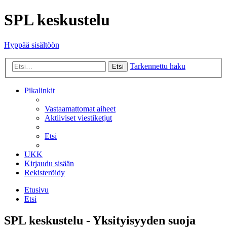
SPL keskustelu
Hyppää sisältöön
Tarkennettu haku
Etsi
Pikalinkit
Vastaamattomat aiheet
Aktiiviset viestiketjut
Etsi
UKK
Kirjaudu sisään
Rekisteröidy
Etusivu
Etsi
SPL keskustelu - Yksityisyyden suoja