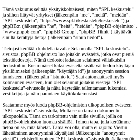
Tämä vakuutus selittää yksityiskohtaisesti, miten "SPL keskustelu"
ja siihen liittyvät yritykset (jälkeenpäin "me", "meitä", "meidän",
"SPL keskustelu", "https://www.spl.fi/keskustelu/keskustelu") ja
phpBB:n (jälkeenpäin "he", "heitä", "heidän", "phpBB-ohjelmisto",
"www.phpbb.com", "phpBB Group", "phpBB Tiimit") käyttävät
sinulta kerättyjä tietoja (jälkeenpäin "sinun tiedot").
Tietojasi kerätään kahdella tavalla: Selaamalla "SPL keskustelu"-
sivustoa. phpBB-ohjelmisto luo joitakin evästeitä, jotka ovat pieniä
tekstitiedostoja. Nämä tiedostot ladataan selaimesi väliaikaisiin
tiedostoihin. Ensimmäiset kaksi evästettä sisältävät tiedon käyttäjän
yksilöimiseksi (jälkeenpäin "käyttäjän id") ja anonyymin session
tunnisteen. (jälkeenpäin "istunto id") Saat automaattiseti myös
kolmannen evästeen, kun olet selannut joitakin viestejä "SPL
keskustelu"-sivustolla ja näitä käytetään tallentamaan lukemiasi
vestiketjuja ja näin parantaen käyttökokemustasi.
Saatamme myös luoda phpBB-ohjelmiston ulkopuolisen evästeen
"SPL keskustelu"-sivustolta, Mutta se on tämän dokumentin
ulkopuolella. Tämä on tarkoitettu vain niille sivuille, joilla on
phpBB-ohjelmiston luomaa sisältöä. Toinen tapa, jolla keräämme
tietoa on se, mitä lähetät. Tämä voi olla, mutta ei rajoita: Viestin
lähettäminen anonyyminä käyttäjänä (Jälkeenpäin "anonyymit
viestit"), rekisteröityminen "SPL keskustelu"-sivustolle (jälkeenpäin