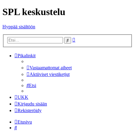
SPL keskustelu
Hyppää sisältöön
Tarkennettu
Etsi
haku
Pikalinkit
Vastaamattomat aiheet
Aktiiviset viestiketjut
Etsi
UKK
Kirjaudu sisään
Rekisteröidy
Etusivu
Etsi