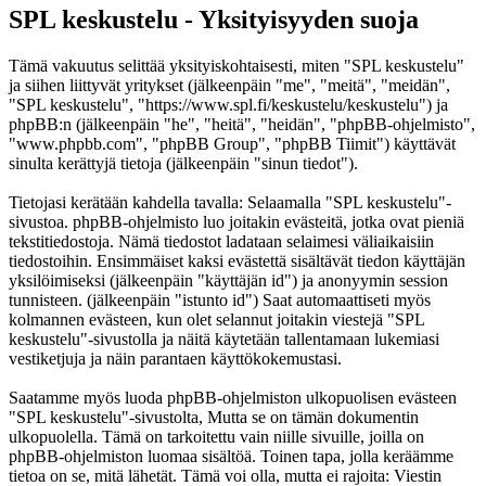
SPL keskustelu - Yksityisyyden suoja
Tämä vakuutus selittää yksityiskohtaisesti, miten "SPL keskustelu"
ja siihen liittyvät yritykset (jälkeenpäin "me", "meitä", "meidän",
"SPL keskustelu", "https://www.spl.fi/keskustelu/keskustelu") ja
phpBB:n (jälkeenpäin "he", "heitä", "heidän", "phpBB-ohjelmisto",
"www.phpbb.com", "phpBB Group", "phpBB Tiimit") käyttävät
sinulta kerättyjä tietoja (jälkeenpäin "sinun tiedot").
Tietojasi kerätään kahdella tavalla: Selaamalla "SPL keskustelu"-
sivustoa. phpBB-ohjelmisto luo joitakin evästeitä, jotka ovat pieniä
tekstitiedostoja. Nämä tiedostot ladataan selaimesi väliaikaisiin
tiedostoihin. Ensimmäiset kaksi evästettä sisältävät tiedon käyttäjän
yksilöimiseksi (jälkeenpäin "käyttäjän id") ja anonyymin session
tunnisteen. (jälkeenpäin "istunto id") Saat automaattiseti myös
kolmannen evästeen, kun olet selannut joitakin viestejä "SPL
keskustelu"-sivustolla ja näitä käytetään tallentamaan lukemiasi
vestiketjuja ja näin parantaen käyttökokemustasi.
Saatamme myös luoda phpBB-ohjelmiston ulkopuolisen evästeen
"SPL keskustelu"-sivustolta, Mutta se on tämän dokumentin
ulkopuolella. Tämä on tarkoitettu vain niille sivuille, joilla on
phpBB-ohjelmiston luomaa sisältöä. Toinen tapa, jolla keräämme
tietoa on se, mitä lähetät. Tämä voi olla, mutta ei rajoita: Viestin