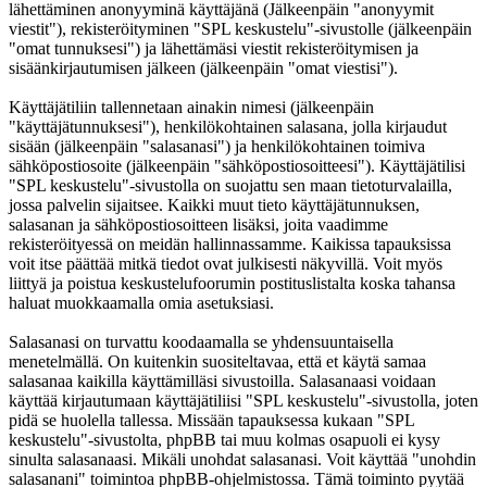
lähettäminen anonyyminä käyttäjänä (Jälkeenpäin "anonyymit
viestit"), rekisteröityminen "SPL keskustelu"-sivustolle (jälkeenpäin
"omat tunnuksesi") ja lähettämäsi viestit rekisteröitymisen ja
sisäänkirjautumisen jälkeen (jälkeenpäin "omat viestisi").
Käyttäjätiliin tallennetaan ainakin nimesi (jälkeenpäin
"käyttäjätunnuksesi"), henkilökohtainen salasana, jolla kirjaudut
sisään (jälkeenpäin "salasanasi") ja henkilökohtainen toimiva
sähköpostiosoite (jälkeenpäin "sähköpostiosoitteesi"). Käyttäjätilisi
"SPL keskustelu"-sivustolla on suojattu sen maan tietoturvalailla,
jossa palvelin sijaitsee. Kaikki muut tieto käyttäjätunnuksen,
salasanan ja sähköpostiosoitteen lisäksi, joita vaadimme
rekisteröityessä on meidän hallinnassamme. Kaikissa tapauksissa
voit itse päättää mitkä tiedot ovat julkisesti näkyvillä. Voit myös
liittyä ja poistua keskustelufoorumin postituslistalta koska tahansa
haluat muokkaamalla omia asetuksiasi.
Salasanasi on turvattu koodaamalla se yhdensuuntaisella
menetelmällä. On kuitenkin suositeltavaa, että et käytä samaa
salasanaa kaikilla käyttämilläsi sivustoilla. Salasanaasi voidaan
käyttää kirjautumaan käyttäjätiliisi "SPL keskustelu"-sivustolla, joten
pidä se huolella tallessa. Missään tapauksessa kukaan "SPL
keskustelu"-sivustolta, phpBB tai muu kolmas osapuoli ei kysy
sinulta salasanaasi. Mikäli unohdat salasanasi. Voit käyttää "unohdin
salasanani" toimintoa phpBB-ohjelmistossa. Tämä toiminto pyytää