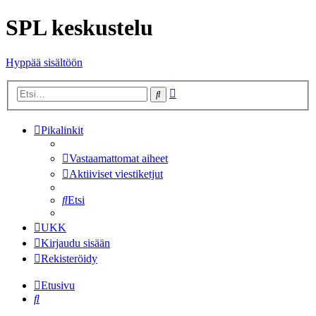
SPL keskustelu
Hyppää sisältöön
Tarkennettu
Etsi
haku
Pikalinkit
Vastaamattomat aiheet
Aktiiviset viestiketjut
Etsi
UKK
Kirjaudu sisään
Rekisteröidy
Etusivu
Etsi