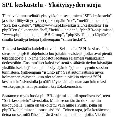
SPL keskustelu - Yksityisyyden suoja
Tämä vakuutus selittää yksityiskohtaisesti, miten "SPL keskustelu"
ja siihen liittyvät yritykset (jälkeenpäin "me", "meitä", "meidän",
"SPL keskustelu", "https://www.spl.fi/keskustelu/keskustelu") ja
phpBB:n (jälkeenpäin "he", "heitä", "heidän", "phpBB-ohjelmisto",
"www.phpbb.com", "phpBB Group", "phpBB Tiimit") käyttävät
sinulta kerättyjä tietoja (jälkeenpäin "sinun tiedot").
Tietojasi kerätään kahdella tavalla: Selaamalla "SPL keskustelu"-
sivustoa. phpBB-ohjelmisto luo joitakin evästeitä, jotka ovat pieniä
tekstitiedostoja. Nämä tiedostot ladataan selaimesi väliaikaisiin
tiedostoihin. Ensimmäiset kaksi evästettä sisältävät tiedon käyttäjän
yksilöimiseksi (jälkeenpäin "käyttäjän id") ja anonyymin session
tunnisteen. (jälkeenpäin "istunto id") Saat automaattiseti myös
kolmannen evästeen, kun olet selannut joitakin viestejä "SPL
keskustelu"-sivustolla ja näitä käytetään tallentamaan lukemiasi
vestiketjuja ja näin parantaen käyttökokemustasi.
Saatamme myös luoda phpBB-ohjelmiston ulkopuolisen evästeen
"SPL keskustelu"-sivustolta, Mutta se on tämän dokumentin
ulkopuolella. Tämä on tarkoitettu vain niille sivuille, joilla on
phpBB-ohjelmiston luomaa sisältöä. Toinen tapa, jolla keräämme
tietoa on se, mitä lähetät. Tämä voi olla, mutta ei rajoita: Viestin