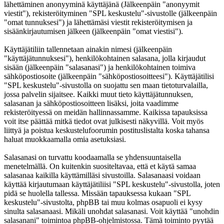
lähettäminen anonyyminä käyttäjänä (Jälkeenpäin "anonyymit
viestit"), rekisteröityminen "SPL keskustelu"-sivustolle (jälkeenpäin
"omat tunnuksesi") ja lähettämäsi viestit rekisteröitymisen ja
sisäänkirjautumisen jälkeen (jälkeenpäin "omat viestisi").
Käyttäjätiliin tallennetaan ainakin nimesi (jälkeenpäin
"käyttäjätunnuksesi"), henkilökohtainen salasana, jolla kirjaudut
sisään (jälkeenpäin "salasanasi") ja henkilökohtainen toimiva
sähköpostiosoite (jälkeenpäin "sähköpostiosoitteesi"). Käyttäjätilisi
"SPL keskustelu"-sivustolla on suojattu sen maan tietoturvalailla,
jossa palvelin sijaitsee. Kaikki muut tieto käyttäjätunnuksen,
salasanan ja sähköpostiosoitteen lisäksi, joita vaadimme
rekisteröityessä on meidän hallinnassamme. Kaikissa tapauksissa
voit itse päättää mitkä tiedot ovat julkisesti näkyvillä. Voit myös
liittyä ja poistua keskustelufoorumin postituslistalta koska tahansa
haluat muokkaamalla omia asetuksiasi.
Salasanasi on turvattu koodaamalla se yhdensuuntaisella
menetelmällä. On kuitenkin suositeltavaa, että et käytä samaa
salasanaa kaikilla käyttämilläsi sivustoilla. Salasanaasi voidaan
käyttää kirjautumaan käyttäjätiliisi "SPL keskustelu"-sivustolla, joten
pidä se huolella tallessa. Missään tapauksessa kukaan "SPL
keskustelu"-sivustolta, phpBB tai muu kolmas osapuoli ei kysy
sinulta salasanaasi. Mikäli unohdat salasanasi. Voit käyttää "unohdin
salasanani" toimintoa phpBB-ohjelmistossa. Tämä toiminto pyytää