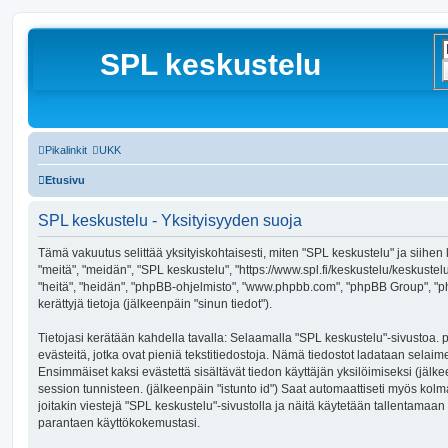
SPL keskustelu
Pikalinkit
UKK
Etusivu
SPL keskustelu - Yksityisyyden suoja
Tämä vakuutus selittää yksityiskohtaisesti, miten "SPL keskustelu" ja siihen li
"meitä", "meidän", "SPL keskustelu", "https://www.spl.fi/keskustelu/keskustel
"heitä", "heidän", "phpBB-ohjelmisto", "www.phpbb.com", "phpBB Group", "php
kerättyjä tietoja (jälkeenpäin "sinun tiedot").
Tietojasi kerätään kahdella tavalla: Selaamalla "SPL keskustelu"-sivustoa. 
evästeitä, jotka ovat pieniä tekstitiedostoja. Nämä tiedostot ladataan selaimes
Ensimmäiset kaksi evästettä sisältävät tiedon käyttäjän yksilöimiseksi (jälk
session tunnisteen. (jälkeenpäin "istunto id") Saat automaattiseti myös kol
joitakin viestejä "SPL keskustelu"-sivustolla ja näitä käytetään tallentamaan 
parantaen käyttökokemustasi.