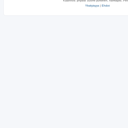
Käännös: phpBB Suomi (lurttinen, harritapio, Pett
Yksityisyys
|
Ehdot