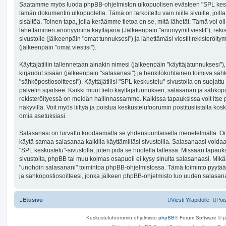
Saatamme myös luoda phpBB-ohjelmiston ulkopuolisen evästeen "SPL keskus
tämän dokumentin ulkopuolella. Tämä on tarkoitettu vain niille sivuille, joi
sisältöä. Toinen tapa, jolla keräämme tietoa on se, mitä lähetät. Tämä voi olla
lähettäminen anonyyminä käyttäjänä (Jälkeenpäin "anonyymit viestit"), reki
sivustolle (jälkeenpäin "omat tunnuksesi") ja lähettämäsi viestit rekisteröit
(jälkeenpäin "omat viestisi").
Käyttäjätiliin tallennetaan ainakin nimesi (jälkeenpäin "käyttäjätunnuksesi")
kirjaudut sisään (jälkeenpäin "salasanasi") ja henkilökohtainen toimiva säh
"sähköpostiosoitteesi"). Käyttäjätilisi "SPL keskustelu"-sivustolla on suojattu
palvelin sijaitsee. Kaikki muut tieto käyttäjätunnuksen, salasanan ja sähköp
rekisteröityessä on meidän hallinnassamme. Kaikissa tapauksissa voit itse pä
näkyvillä. Voit myös liittyä ja poistua keskustelufoorumin postituslistalta 
omia asetuksiasi.
Salasanasi on turvattu koodaamalla se yhdensuuntaisella menetelmällä. On k
käytä samaa salasanaa kaikilla käyttämilläsi sivustoilla. Salasanaasi voidaan
"SPL keskustelu"-sivustolla, joten pidä se huolella tallessa. Missään tapa
sivustolta, phpBB tai muu kolmas osapuoli ei kysy sinulta salasanaasi. Mikäl
"unohdin salasanani" toimintoa phpBB-ohjelmistossa. Tämä toiminto pyytä
ja sähköpostiosoitteesi, jonka jälkeen phpBB-ohjelmisto luo uuden salasanan 
Etusivu
Viesti Ylläpidolle
Poi
Keskustelufoorumin ohjelmisto
phpBB
® Forum Software © 