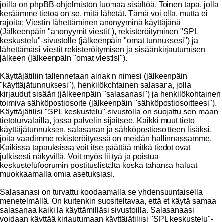
joilla on phpBB-ohjelmiston luomaa sisältöä. Toinen tapa, jolla
keräämme tietoa on se, mitä lähetät. Tämä voi olla, mutta ei
rajoita: Viestin lähettäminen anonyyminä käyttäjänä
(Jälkeenpäin "anonyymit viestit"), rekisteröityminen "SPL
keskustelu"-sivustolle (jälkeenpäin "omat tunnuksesi") ja
lähettämäsi viestit rekisteröitymisen ja sisäänkirjautumisen
jälkeen (jälkeenpäin "omat viestisi").
Käyttäjätiliin tallennetaan ainakin nimesi (jälkeenpäin
"käyttäjätunnuksesi"), henkilökohtainen salasana, jolla
kirjaudut sisään (jälkeenpäin "salasanasi") ja henkilökohtainen
toimiva sähköpostiosoite (jälkeenpäin "sähköpostiosoitteesi").
Käyttäjätilisi "SPL keskustelu"-sivustolla on suojattu sen maan
tietoturvalailla, jossa palvelin sijaitsee. Kaikki muut tieto
käyttäjätunnuksen, salasanan ja sähköpostiosoitteen lisäksi,
joita vaadimme rekisteröityessä on meidän hallinnassamme.
Kaikissa tapauksissa voit itse päättää mitkä tiedot ovat
julkisesti näkyvillä. Voit myös liittyä ja poistua
keskustelufoorumin postituslistalta koska tahansa haluat
muokkaamalla omia asetuksiasi.
Salasanasi on turvattu koodaamalla se yhdensuuntaisella
menetelmällä. On kuitenkin suositeltavaa, että et käytä samaa
salasanaa kaikilla käyttämilläsi sivustoilla. Salasanaasi
voidaan käyttää kirjautumaan käyttäjätiliisi "SPL keskustelu"-