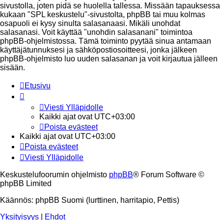
sivustolla, joten pidä se huolella tallessa. Missään tapauksessa
kukaan "SPL keskustelu"-sivustolta, phpBB tai muu kolmas
osapuoli ei kysy sinulta salasanaasi. Mikäli unohdat
salasanasi. Voit käyttää "unohdin salasanani" toimintoa
phpBB-ohjelmistossa. Tämä toiminto pyytää sinua antamaan
käyttäjätunnuksesi ja sähköpostiosoitteesi, jonka jälkeen
phpBB-ohjelmisto luo uuden salasanan ja voit kirjautua jälleen
sisään.
Etusivu
Viesti Ylläpidolle
Kaikki ajat ovat
UTC+03:00
Poista evästeet
Kaikki ajat ovat
UTC+03:00
Poista evästeet
Viesti Ylläpidolle
Keskustelufoorumin ohjelmisto
phpBB
® Forum Software ©
phpBB Limited
Käännös: phpBB Suomi (lurttinen, harritapio, Pettis)
Yksityisyys
|
Ehdot