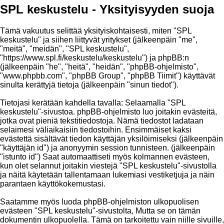
SPL keskustelu - Yksityisyyden suoja
Tämä vakuutus selittää yksityiskohtaisesti, miten "SPL
keskustelu" ja siihen liittyvät yritykset (jälkeenpäin "me",
"meitä", "meidän", "SPL keskustelu",
"https://www.spl.fi/keskustelu/keskustelu") ja phpBB:n
(jälkeenpäin "he", "heitä", "heidän", "phpBB-ohjelmisto",
"www.phpbb.com", "phpBB Group", "phpBB Tiimit") käyttävät
sinulta kerättyjä tietoja (jälkeenpäin "sinun tiedot").
Tietojasi kerätään kahdella tavalla: Selaamalla "SPL
keskustelu"-sivustoa. phpBB-ohjelmisto luo joitakin evästeitä,
jotka ovat pieniä tekstitiedostoja. Nämä tiedostot ladataan
selaimesi väliaikaisiin tiedostoihin. Ensimmäiset kaksi
evästettä sisältävät tiedon käyttäjän yksilöimiseksi (jälkeenpäin
"käyttäjän id") ja anonyymin session tunnisteen. (jälkeenpäin
"istunto id") Saat automaattiseti myös kolmannen evästeen,
kun olet selannut joitakin viestejä "SPL keskustelu"-sivustolla
ja näitä käytetään tallentamaan lukemiasi vestiketjuja ja näin
parantaen käyttökokemustasi.
Saatamme myös luoda phpBB-ohjelmiston ulkopuolisen
evästeen "SPL keskustelu"-sivustolta, Mutta se on tämän
dokumentin ulkopuolella. Tämä on tarkoitettu vain niille sivuille,