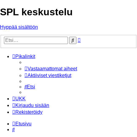
SPL keskustelu
Hyppää sisältöön
Tarkennettu
Etsi
haku
Pikalinkit
Vastaamattomat aiheet
Aktiiviset viestiketjut
Etsi
UKK
Kirjaudu sisään
Rekisteröidy
Etusivu
Etsi