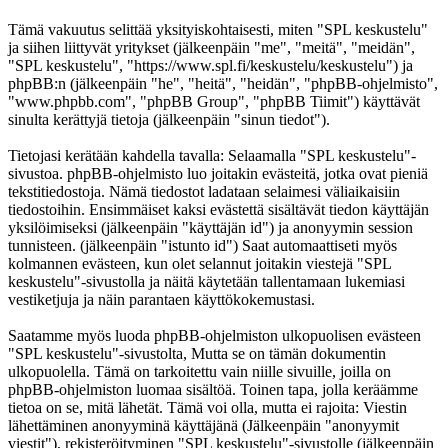
Tämä vakuutus selittää yksityiskohtaisesti, miten "SPL keskustelu"
ja siihen liittyvät yritykset (jälkeenpäin "me", "meitä", "meidän",
"SPL keskustelu", "https://www.spl.fi/keskustelu/keskustelu") ja
phpBB:n (jälkeenpäin "he", "heitä", "heidän", "phpBB-ohjelmisto",
"www.phpbb.com", "phpBB Group", "phpBB Tiimit") käyttävät
sinulta kerättyjä tietoja (jälkeenpäin "sinun tiedot").
Tietojasi kerätään kahdella tavalla: Selaamalla "SPL keskustelu"-
sivustoa. phpBB-ohjelmisto luo joitakin evästeitä, jotka ovat pieniä
tekstitiedostoja. Nämä tiedostot ladataan selaimesi väliaikaisiin
tiedostoihin. Ensimmäiset kaksi evästettä sisältävät tiedon käyttäjän
yksilöimiseksi (jälkeenpäin "käyttäjän id") ja anonyymin session
tunnisteen. (jälkeenpäin "istunto id") Saat automaattiseti myös
kolmannen evästeen, kun olet selannut joitakin viestejä "SPL
keskustelu"-sivustolla ja näitä käytetään tallentamaan lukemiasi
vestiketjuja ja näin parantaen käyttökokemustasi.
Saatamme myös luoda phpBB-ohjelmiston ulkopuolisen evästeen
"SPL keskustelu"-sivustolta, Mutta se on tämän dokumentin
ulkopuolella. Tämä on tarkoitettu vain niille sivuille, joilla on
phpBB-ohjelmiston luomaa sisältöä. Toinen tapa, jolla keräämme
tietoa on se, mitä lähetät. Tämä voi olla, mutta ei rajoita: Viestin
lähettäminen anonyyminä käyttäjänä (Jälkeenpäin "anonyymit
viestit"), rekisteröityminen "SPL keskustelu"-sivustolle (jälkeenpäin