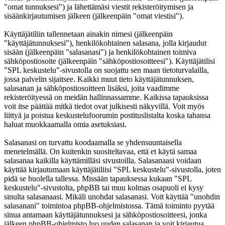
"omat tunnuksesi") ja lähettämäsi viestit rekisteröitymisen ja
sisäänkirjautumisen jälkeen (jälkeenpäin "omat viestisi").
Käyttäjätiliin tallennetaan ainakin nimesi (jälkeenpäin
"käyttäjätunnuksesi"), henkilökohtainen salasana, jolla kirjaudut
sisään (jälkeenpäin "salasanasi") ja henkilökohtainen toimiva
sähköpostiosoite (jälkeenpäin "sähköpostiosoitteesi"). Käyttäjätilisi
"SPL keskustelu"-sivustolla on suojattu sen maan tietoturvalailla,
jossa palvelin sijaitsee. Kaikki muut tieto käyttäjätunnuksen,
salasanan ja sähköpostiosoitteen lisäksi, joita vaadimme
rekisteröityessä on meidän hallinnassamme. Kaikissa tapauksissa
voit itse päättää mitkä tiedot ovat julkisesti näkyvillä. Voit myös
liittyä ja poistua keskustelufoorumin postituslistalta koska tahansa
haluat muokkaamalla omia asetuksiasi.
Salasanasi on turvattu koodaamalla se yhdensuuntaisella
menetelmällä. On kuitenkin suositeltavaa, että et käytä samaa
salasanaa kaikilla käyttämilläsi sivustoilla. Salasanaasi voidaan
käyttää kirjautumaan käyttäjätiliisi "SPL keskustelu"-sivustolla, joten
pidä se huolella tallessa. Missään tapauksessa kukaan "SPL
keskustelu"-sivustolta, phpBB tai muu kolmas osapuoli ei kysy
sinulta salasanaasi. Mikäli unohdat salasanasi. Voit käyttää "unohdin
salasanani" toimintoa phpBB-ohjelmistossa. Tämä toiminto pyytää
sinua antamaan käyttäjätunnuksesi ja sähköpostiosoitteesi, jonka
jälkeen phpBB-ohjelmisto luo uuden salasanan ja voit kirjautua