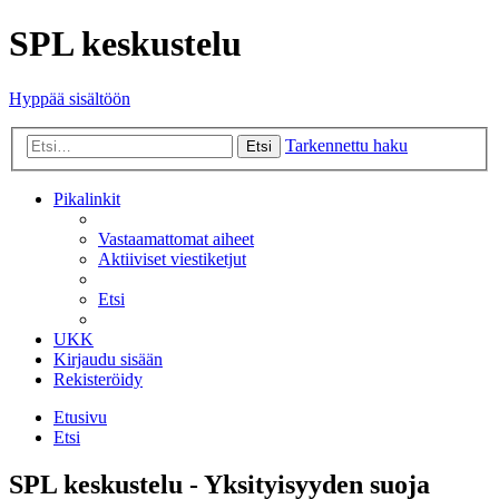
SPL keskustelu
Hyppää sisältöön
Tarkennettu haku
Etsi
Pikalinkit
Vastaamattomat aiheet
Aktiiviset viestiketjut
Etsi
UKK
Kirjaudu sisään
Rekisteröidy
Etusivu
Etsi
SPL keskustelu - Yksityisyyden suoja