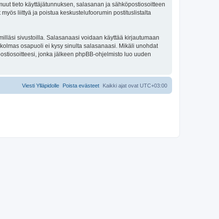
ki muut tieto käyttäjätunnuksen, salasanan ja sähköpostiosoitteen
 myös liittyä ja poistua keskustelufoorumin postituslistalta
illäsi sivustoilla. Salasanaasi voidaan käyttää kirjautumaan
u kolmas osapuoli ei kysy sinulta salasanaasi. Mikäli unohdat
ostiosoitteesi, jonka jälkeen phpBB-ohjelmisto luo uuden
Viesti Ylläpidolle
Poista evästeet
Kaikki ajat ovat
UTC+03:00