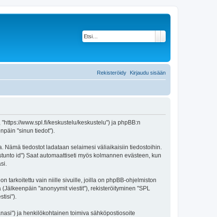
Etsi
Tarkennettu haku
Rekisteröidy
Kirjaudu sisään
, "https://www.spl.fi/keskustelu/keskustelu") ja phpBB:n
npäin "sinun tiedot").
a. Nämä tiedostot ladataan selaimesi väliaikaisiin tiedostoihin.
"istunto id") Saat automaattiseti myös kolmannen evästeen, kun
si.
rkoitettu vain niille sivuille, joilla on phpBB-ohjelmiston
ä (Jälkeenpäin "anonyymit viestit"), rekisteröityminen "SPL
tisi").
sanasi") ja henkilökohtainen toimiva sähköpostiosoite