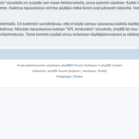
elu"-sivustolla on suojattu sen maan tietoturvalailla, jossa palvelin sijaitsee. Kaik
. Kaikissa tapauksissa voit itse päättää mitkä tiedot ovat julkisesti näkyvillä. Voit
lmällä. On kuitenkin suositeltavaa, että et käytä samaa salasanaa kaikilla käyttäm
ella tallessa. Missään tapauksessa kukaan "SPL keskustelu"-sivustolta, phpBB tai mu
-ohjelmistossa. Tämä toiminto pyytää sinua antamaan käyttäjätunnuksesi ja sähköp
Keskustelufoorumin ohjelmisto
phpBB
® Forum Software © phpBB Limited
Käännös: phpBB Suomi (lurttinen, harritapio, Pettis)
Yksityisyys
|
Ehdot