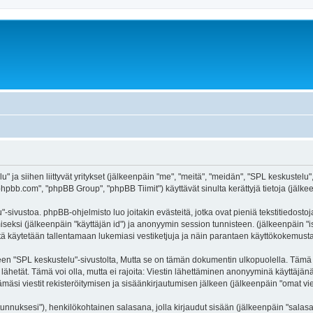
" ja siihen liittyvät yritykset (jälkeenpäin "me", "meitä", "meidän", "SPL keskustelu"
hpbb.com", "phpBB Group", "phpBB Tiimit") käyttävät sinulta kerättyjä tietoja (jälkee
-sivustoa. phpBB-ohjelmisto luo joitakin evästeitä, jotka ovat pieniä tekstitiedostoj
miseksi (jälkeenpäin "käyttäjän id") ja anonyymin session tunnisteen. (jälkeenpäin 
äitä käytetään tallentamaan lukemiasi vestiketjuja ja näin parantaen käyttökokemusta
SPL keskustelu"-sivustolta, Mutta se on tämän dokumentin ulkopuolella. Tämä on ta
lähetät. Tämä voi olla, mutta ei rajoita: Viestin lähettäminen anonyyminä käyttäjän
mäsi viestit rekisteröitymisen ja sisäänkirjautumisen jälkeen (jälkeenpäin "omat vies
jätunnuksesi"), henkilökohtainen salasana, jolla kirjaudut sisään (jälkeenpäin "sala