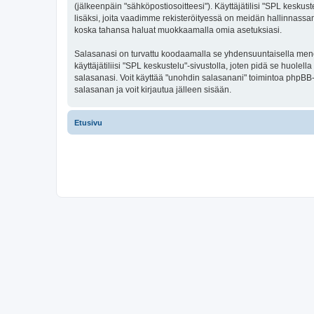
(jälkeenpäin "sähköpostiosoitteesi"). Käyttäjätilisi "SPL keskust
lisäksi, joita vaadimme rekisteröityessä on meidän hallinnassamme
koska tahansa haluat muokkaamalla omia asetuksiasi.
Salasanasi on turvattu koodaamalla se yhdensuuntaisella menete
käyttäjätiliisi "SPL keskustelu"-sivustolla, joten pidä se huol
salasanasi. Voit käyttää "unohdin salasanani" toimintoa phpBB
salasanan ja voit kirjautua jälleen sisään.
Etusivu