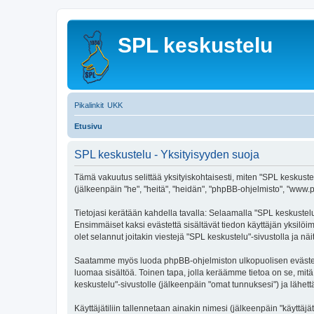
SPL keskustelu
Pikalinkit
UKK
Etusivu
SPL keskustelu - Yksityisyyden suoja
Tämä vakuutus selittää yksityiskohtaisesti, miten "SPL keskustelu
(jälkeenpäin "he", "heitä", "heidän", "phpBB-ohjelmisto", "www.p
Tietojasi kerätään kahdella tavalla: Selaamalla "SPL keskustelu"
Ensimmäiset kaksi evästettä sisältävät tiedon käyttäjän yksilöi
olet selannut joitakin viestejä "SPL keskustelu"-sivustolla ja n
Saatamme myös luoda phpBB-ohjelmiston ulkopuolisen evästeen "
luomaa sisältöä. Toinen tapa, jolla keräämme tietoa on se, mitä 
keskustelu"-sivustolle (jälkeenpäin "omat tunnuksesi") ja lähettä
Käyttäjätiliin tallennetaan ainakin nimesi (jälkeenpäin "käyttä