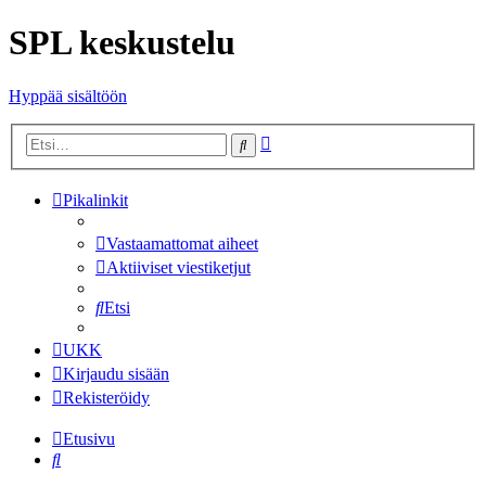
SPL keskustelu
Hyppää sisältöön
Tarkennettu
Etsi
haku
Pikalinkit
Vastaamattomat aiheet
Aktiiviset viestiketjut
Etsi
UKK
Kirjaudu sisään
Rekisteröidy
Etusivu
Etsi