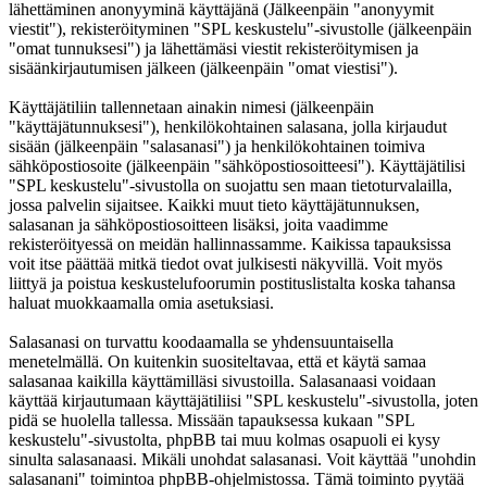
lähettäminen anonyyminä käyttäjänä (Jälkeenpäin "anonyymit
viestit"), rekisteröityminen "SPL keskustelu"-sivustolle (jälkeenpäin
"omat tunnuksesi") ja lähettämäsi viestit rekisteröitymisen ja
sisäänkirjautumisen jälkeen (jälkeenpäin "omat viestisi").
Käyttäjätiliin tallennetaan ainakin nimesi (jälkeenpäin
"käyttäjätunnuksesi"), henkilökohtainen salasana, jolla kirjaudut
sisään (jälkeenpäin "salasanasi") ja henkilökohtainen toimiva
sähköpostiosoite (jälkeenpäin "sähköpostiosoitteesi"). Käyttäjätilisi
"SPL keskustelu"-sivustolla on suojattu sen maan tietoturvalailla,
jossa palvelin sijaitsee. Kaikki muut tieto käyttäjätunnuksen,
salasanan ja sähköpostiosoitteen lisäksi, joita vaadimme
rekisteröityessä on meidän hallinnassamme. Kaikissa tapauksissa
voit itse päättää mitkä tiedot ovat julkisesti näkyvillä. Voit myös
liittyä ja poistua keskustelufoorumin postituslistalta koska tahansa
haluat muokkaamalla omia asetuksiasi.
Salasanasi on turvattu koodaamalla se yhdensuuntaisella
menetelmällä. On kuitenkin suositeltavaa, että et käytä samaa
salasanaa kaikilla käyttämilläsi sivustoilla. Salasanaasi voidaan
käyttää kirjautumaan käyttäjätiliisi "SPL keskustelu"-sivustolla, joten
pidä se huolella tallessa. Missään tapauksessa kukaan "SPL
keskustelu"-sivustolta, phpBB tai muu kolmas osapuoli ei kysy
sinulta salasanaasi. Mikäli unohdat salasanasi. Voit käyttää "unohdin
salasanani" toimintoa phpBB-ohjelmistossa. Tämä toiminto pyytää