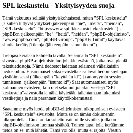
SPL keskustelu - Yksityisyyden suoja
Tämä vakuutus selittää yksityiskohtaisesti, miten "SPL keskustelu"
ja siihen liittyvät yritykset (jälkeenpäin "me", "meitä", "meidän",
"SPL keskustelu", "https://www.spl.fi/keskustelu/keskustelu") ja
phpBB:n (jälkeenpäin "he", "heitä", "heidän", "phpBB-ohjelmisto",
"www.phpbb.com", "phpBB Group", "phpBB Tiimit") käyttävät
sinulta kerättyjä tietoja (jälkeenpäin "sinun tiedot").
Tietojasi kerätään kahdella tavalla: Selaamalla "SPL keskustelu"-
sivustoa. phpBB-ohjelmisto luo joitakin evästeitä, jotka ovat pieniä
tekstitiedostoja. Nämä tiedostot ladataan selaimesi väliaikaisiin
tiedostoihin. Ensimmäiset kaksi evästettä sisältävät tiedon käyttäjän
yksilöimiseksi (jälkeenpäin "käyttäjän id") ja anonyymin session
tunnisteen. (jälkeenpäin "istunto id") Saat automaattiseti myös
kolmannen evästeen, kun olet selannut joitakin viestejä "SPL
keskustelu"-sivustolla ja näitä käytetään tallentamaan lukemiasi
vestiketjuja ja näin parantaen käyttökokemustasi.
Saatamme myös luoda phpBB-ohjelmiston ulkopuolisen evästeen
"SPL keskustelu"-sivustolta, Mutta se on tämän dokumentin
ulkopuolella. Tämä on tarkoitettu vain niille sivuille, joilla on
phpBB-ohjelmiston luomaa sisältöä. Toinen tapa, jolla keräämme
tietoa on se, mitä lähetät. Tämä voi olla, mutta ei rajoita: Viestin