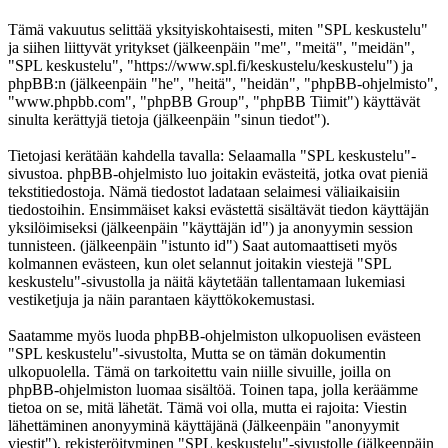
Tämä vakuutus selittää yksityiskohtaisesti, miten "SPL keskustelu"
ja siihen liittyvät yritykset (jälkeenpäin "me", "meitä", "meidän",
"SPL keskustelu", "https://www.spl.fi/keskustelu/keskustelu") ja
phpBB:n (jälkeenpäin "he", "heitä", "heidän", "phpBB-ohjelmisto",
"www.phpbb.com", "phpBB Group", "phpBB Tiimit") käyttävät
sinulta kerättyjä tietoja (jälkeenpäin "sinun tiedot").
Tietojasi kerätään kahdella tavalla: Selaamalla "SPL keskustelu"-
sivustoa. phpBB-ohjelmisto luo joitakin evästeitä, jotka ovat pieniä
tekstitiedostoja. Nämä tiedostot ladataan selaimesi väliaikaisiin
tiedostoihin. Ensimmäiset kaksi evästettä sisältävät tiedon käyttäjän
yksilöimiseksi (jälkeenpäin "käyttäjän id") ja anonyymin session
tunnisteen. (jälkeenpäin "istunto id") Saat automaattiseti myös
kolmannen evästeen, kun olet selannut joitakin viestejä "SPL
keskustelu"-sivustolla ja näitä käytetään tallentamaan lukemiasi
vestiketjuja ja näin parantaen käyttökokemustasi.
Saatamme myös luoda phpBB-ohjelmiston ulkopuolisen evästeen
"SPL keskustelu"-sivustolta, Mutta se on tämän dokumentin
ulkopuolella. Tämä on tarkoitettu vain niille sivuille, joilla on
phpBB-ohjelmiston luomaa sisältöä. Toinen tapa, jolla keräämme
tietoa on se, mitä lähetät. Tämä voi olla, mutta ei rajoita: Viestin
lähettäminen anonyyminä käyttäjänä (Jälkeenpäin "anonyymit
viestit"), rekisteröityminen "SPL keskustelu"-sivustolle (jälkeenpäin