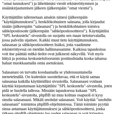
"omat tunnuksesi") ja lähettämäsi viestit rekisteröitymisen ja
sisäänkirjautumisen jälkeen (jälkeenpäin "omat viestisi").
Käyttäjätiliin tallennetaan ainakin nimesi (jälkeenpäin
"käyttäjätunnuksesi"), henkilökohtainen salasana, jolla kirjaudut
sisään (jälkeenpäin "salasanasi") ja henkilökohtainen toimiva
sähköpostiosoite (jälkeenpäin "sähköpostiosoitteesi"). Käyttäjätilisi
"SPL keskustelu"-sivustolla on suojattu sen maan tietoturvalailla,
jossa palvelin sijaitsee. Kaikki muut tieto käyttäjätunnuksen,
salasanan ja sähköpostiosoitteen lisäksi, joita vaadimme
rekisteröityessä on meidän hallinnassamme. Kaikissa tapauksissa
voit itse päättää mitkä tiedot ovat julkisesti näkyvillä. Voit myös
liittyä ja poistua keskustelufoorumin postituslistalta koska tahansa
haluat muokkaamalla omia asetuksiasi.
Salasanasi on turvattu koodaamalla se yhdensuuntaisella
menetelmällä. On kuitenkin suositeltavaa, että et käytä samaa
salasanaa kaikilla käyttämilläsi sivustoilla. Salasanaasi voidaan
käyttää kirjautumaan käyttäjätiliisi "SPL keskustelu"-sivustolla, joten
pidä se huolella tallessa. Missään tapauksessa kukaan "SPL
keskustelu"-sivustolta, phpBB tai muu kolmas osapuoli ei kysy
sinulta salasanaasi. Mikäli unohdat salasanasi. Voit käyttää "unohdin
salasanani" toimintoa phpBB-ohjelmistossa. Tämä toiminto pyytää
sinua antamaan käyttäjätunnuksesi ja sähköpostiosoitteesi, jonka
jälkeen phpBB-ohjelmisto luo uuden salasanan ja voit kirjautua