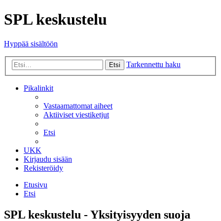
SPL keskustelu
Hyppää sisältöön
Tarkennettu haku
Etsi
Pikalinkit
Vastaamattomat aiheet
Aktiiviset viestiketjut
Etsi
UKK
Kirjaudu sisään
Rekisteröidy
Etusivu
Etsi
SPL keskustelu - Yksityisyyden suoja