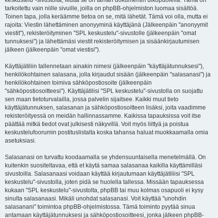
keskustelu"-sivustolta, Mutta se on tämän dokumentin ulkopuolella. Tämä on
tarkoitettu vain niille sivuille, joilla on phpBB-ohjelmiston luomaa sisältöä.
Toinen tapa, jolla keräämme tietoa on se, mitä lähetät. Tämä voi olla, mutta ei
rajoita: Viestin lähettäminen anonyyminä käyttäjänä (Jälkeenpäin "anonyymit
viestit"), rekisteröityminen "SPL keskustelu"-sivustolle (jälkeenpäin "omat
tunnuksesi") ja lähettämäsi viestit rekisteröitymisen ja sisäänkirjautumisen
jälkeen (jälkeenpäin "omat viestisi").
Käyttäjätiliin tallennetaan ainakin nimesi (jälkeenpäin "käyttäjätunnuksesi"),
henkilökohtainen salasana, jolla kirjaudut sisään (jälkeenpäin "salasanasi") ja
henkilökohtainen toimiva sähköpostiosoite (jälkeenpäin
"sähköpostiosoitteesi"). Käyttäjätilisi "SPL keskustelu"-sivustolla on suojattu
sen maan tietoturvalailla, jossa palvelin sijaitsee. Kaikki muut tieto
käyttäjätunnuksen, salasanan ja sähköpostiosoitteen lisäksi, joita vaadimme
rekisteröityessä on meidän hallinnassamme. Kaikissa tapauksissa voit itse
päättää mitkä tiedot ovat julkisesti näkyvillä. Voit myös liittyä ja poistua
keskustelufoorumin postituslistalta koska tahansa haluat muokkaamalla omia
asetuksiasi.
Salasanasi on turvattu koodaamalla se yhdensuuntaisella menetelmällä. On
kuitenkin suositeltavaa, että et käytä samaa salasanaa kaikilla käyttämilläsi
sivustoilla. Salasanaasi voidaan käyttää kirjautumaan käyttäjätiliisi "SPL
keskustelu"-sivustolla, joten pidä se huolella tallessa. Missään tapauksessa
kukaan "SPL keskustelu"-sivustolta, phpBB tai muu kolmas osapuoli ei kysy
sinulta salasanaasi. Mikäli unohdat salasanasi. Voit käyttää "unohdin
salasanani" toimintoa phpBB-ohjelmistossa. Tämä toiminto pyytää sinua
antamaan käyttäjätunnuksesi ja sähköpostiosoitteesi, jonka jälkeen phpBB-