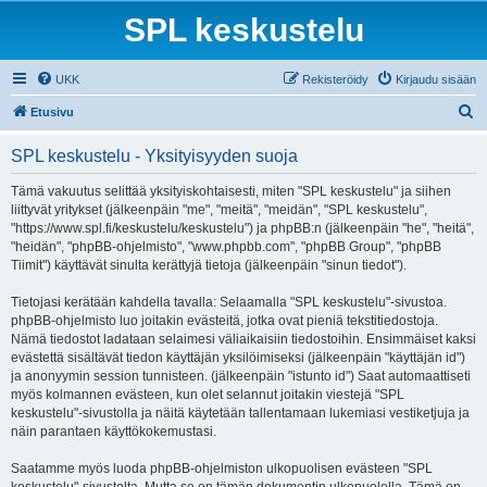
SPL keskustelu
UKK
Rekisteröidy
Kirjaudu sisään
E
Etusivu
t
SPL keskustelu - Yksityisyyden suoja
s
i
Tämä vakuutus selittää yksityiskohtaisesti, miten "SPL keskustelu" ja siihen
liittyvät yritykset (jälkeenpäin "me", "meitä", "meidän", "SPL keskustelu",
"https://www.spl.fi/keskustelu/keskustelu") ja phpBB:n (jälkeenpäin "he", "heitä",
"heidän", "phpBB-ohjelmisto", "www.phpbb.com", "phpBB Group", "phpBB
Tiimit") käyttävät sinulta kerättyjä tietoja (jälkeenpäin "sinun tiedot").
Tietojasi kerätään kahdella tavalla: Selaamalla "SPL keskustelu"-sivustoa.
phpBB-ohjelmisto luo joitakin evästeitä, jotka ovat pieniä tekstitiedostoja.
Nämä tiedostot ladataan selaimesi väliaikaisiin tiedostoihin. Ensimmäiset kaksi
evästettä sisältävät tiedon käyttäjän yksilöimiseksi (jälkeenpäin "käyttäjän id")
ja anonyymin session tunnisteen. (jälkeenpäin "istunto id") Saat automaattiseti
myös kolmannen evästeen, kun olet selannut joitakin viestejä "SPL
keskustelu"-sivustolla ja näitä käytetään tallentamaan lukemiasi vestiketjuja ja
näin parantaen käyttökokemustasi.
Saatamme myös luoda phpBB-ohjelmiston ulkopuolisen evästeen "SPL