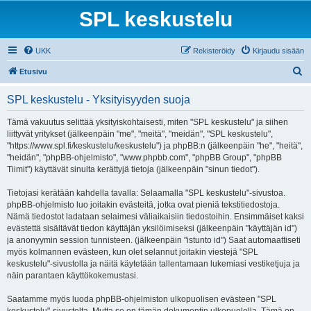
SPL keskustelu
UKK
Rekisteröidy
Kirjaudu sisään
E
Etusivu
t
SPL keskustelu - Yksityisyyden suoja
s
i
Tämä vakuutus selittää yksityiskohtaisesti, miten "SPL keskustelu" ja siihen
liittyvät yritykset (jälkeenpäin "me", "meitä", "meidän", "SPL keskustelu",
"https://www.spl.fi/keskustelu/keskustelu") ja phpBB:n (jälkeenpäin "he", "heitä",
"heidän", "phpBB-ohjelmisto", "www.phpbb.com", "phpBB Group", "phpBB
Tiimit") käyttävät sinulta kerättyjä tietoja (jälkeenpäin "sinun tiedot").
Tietojasi kerätään kahdella tavalla: Selaamalla "SPL keskustelu"-sivustoa.
phpBB-ohjelmisto luo joitakin evästeitä, jotka ovat pieniä tekstitiedostoja.
Nämä tiedostot ladataan selaimesi väliaikaisiin tiedostoihin. Ensimmäiset kaksi
evästettä sisältävät tiedon käyttäjän yksilöimiseksi (jälkeenpäin "käyttäjän id")
ja anonyymin session tunnisteen. (jälkeenpäin "istunto id") Saat automaattiseti
myös kolmannen evästeen, kun olet selannut joitakin viestejä "SPL
keskustelu"-sivustolla ja näitä käytetään tallentamaan lukemiasi vestiketjuja ja
näin parantaen käyttökokemustasi.
Saatamme myös luoda phpBB-ohjelmiston ulkopuolisen evästeen "SPL