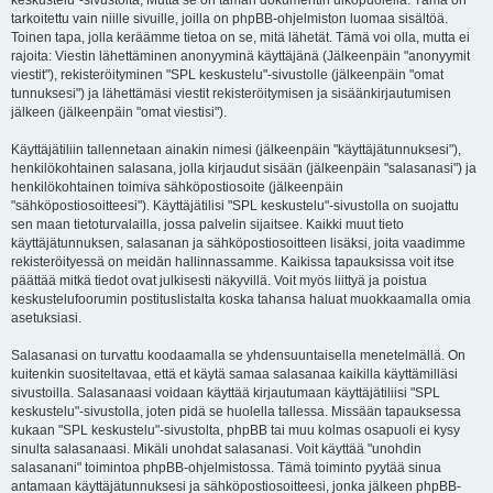
keskustelu"-sivustolta, Mutta se on tämän dokumentin ulkopuolella. Tämä on
tarkoitettu vain niille sivuille, joilla on phpBB-ohjelmiston luomaa sisältöä.
Toinen tapa, jolla keräämme tietoa on se, mitä lähetät. Tämä voi olla, mutta ei
rajoita: Viestin lähettäminen anonyyminä käyttäjänä (Jälkeenpäin "anonyymit
viestit"), rekisteröityminen "SPL keskustelu"-sivustolle (jälkeenpäin "omat
tunnuksesi") ja lähettämäsi viestit rekisteröitymisen ja sisäänkirjautumisen
jälkeen (jälkeenpäin "omat viestisi").
Käyttäjätiliin tallennetaan ainakin nimesi (jälkeenpäin "käyttäjätunnuksesi"),
henkilökohtainen salasana, jolla kirjaudut sisään (jälkeenpäin "salasanasi") ja
henkilökohtainen toimiva sähköpostiosoite (jälkeenpäin
"sähköpostiosoitteesi"). Käyttäjätilisi "SPL keskustelu"-sivustolla on suojattu
sen maan tietoturvalailla, jossa palvelin sijaitsee. Kaikki muut tieto
käyttäjätunnuksen, salasanan ja sähköpostiosoitteen lisäksi, joita vaadimme
rekisteröityessä on meidän hallinnassamme. Kaikissa tapauksissa voit itse
päättää mitkä tiedot ovat julkisesti näkyvillä. Voit myös liittyä ja poistua
keskustelufoorumin postituslistalta koska tahansa haluat muokkaamalla omia
asetuksiasi.
Salasanasi on turvattu koodaamalla se yhdensuuntaisella menetelmällä. On
kuitenkin suositeltavaa, että et käytä samaa salasanaa kaikilla käyttämilläsi
sivustoilla. Salasanaasi voidaan käyttää kirjautumaan käyttäjätiliisi "SPL
keskustelu"-sivustolla, joten pidä se huolella tallessa. Missään tapauksessa
kukaan "SPL keskustelu"-sivustolta, phpBB tai muu kolmas osapuoli ei kysy
sinulta salasanaasi. Mikäli unohdat salasanasi. Voit käyttää "unohdin
salasanani" toimintoa phpBB-ohjelmistossa. Tämä toiminto pyytää sinua
antamaan käyttäjätunnuksesi ja sähköpostiosoitteesi, jonka jälkeen phpBB-