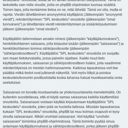
keskustelu"-sivustolta, Mutta se on tämän dokumentin ulkopuolella. Tämä on
tarkoitettu vain niille sivuille, joilla on phpBB-ohjelmiston luomaa sisältöä.
Toinen tapa, jolla keräämme tietoa on se, mitä lähetät. Tämä voi olla, mutta ei
rajoita: Viestin lähettäminen anonyyminä käyttäjänä (Jälkeenpäin "anonyymit
viestit"), rekisteröityminen "SPL keskustelu"-sivustolle (jälkeenpäin "omat
tunnuksesi") ja lähettämäsi viestit rekisteröitymisen ja sisäänkirjautumisen
jälkeen (jälkeenpäin "omat viestisi").
Käyttäjätiliin tallennetaan ainakin nimesi (jälkeenpäin "käyttäjätunnuksesi"),
henkilökohtainen salasana, jolla kirjaudut sisään (jälkeenpäin "salasanasi") ja
henkilökohtainen toimiva sähköpostiosoite (jälkeenpäin
"sähköpostiosoitteesi"). Käyttäjätilisi "SPL keskustelu"-sivustolla on suojattu
sen maan tietoturvalailla, jossa palvelin sijaitsee. Kaikki muut tieto
käyttäjätunnuksen, salasanan ja sähköpostiosoitteen lisäksi, joita vaadimme
rekisteröityessä on meidän hallinnassamme. Kaikissa tapauksissa voit itse
päättää mitkä tiedot ovat julkisesti näkyvillä. Voit myös liittyä ja poistua
keskustelufoorumin postituslistalta koska tahansa haluat muokkaamalla omia
asetuksiasi.
Salasanasi on turvattu koodaamalla se yhdensuuntaisella menetelmällä. On
kuitenkin suositeltavaa, että et käytä samaa salasanaa kaikilla käyttämilläsi
sivustoilla. Salasanaasi voidaan käyttää kirjautumaan käyttäjätiliisi "SPL
keskustelu"-sivustolla, joten pidä se huolella tallessa. Missään tapauksessa
kukaan "SPL keskustelu"-sivustolta, phpBB tai muu kolmas osapuoli ei kysy
sinulta salasanaasi. Mikäli unohdat salasanasi. Voit käyttää "unohdin
salasanani" toimintoa phpBB-ohjelmistossa. Tämä toiminto pyytää sinua
antamaan käyttäjätunnuksesi ja sähköpostiosoitteesi, jonka jälkeen phpBB-