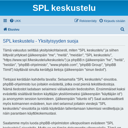
SPL keskustelu
UKK
Rekisteröidy
Kirjaudu sisään
E
Etusivu
t
SPL keskustelu - Yksityisyyden suoja
s
i
Tämä vakuutus selittää yksityiskohtaisesti, miten "SPL keskustelu" ja siihen
liittyvät yritykset (jälkeenpäin "me", "meitä", "meidän", "SPL keskustelu",
"https://www.spl.fi/keskustelu/keskustelu") ja phpBB:n (jälkeenpäin "he", "heitä",
"heidän", "phpBB-ohjelmisto", "www.phpbb.com", "phpBB Group", "phpBB
Tiimit") käyttävät sinulta kerättyjä tietoja (jälkeenpäin "sinun tiedot").
Tietojasi kerätään kahdella tavalla: Selaamalla "SPL keskustelu"-sivustoa.
phpBB-ohjelmisto luo joitakin evästeitä, jotka ovat pieniä tekstitiedostoja.
Nämä tiedostot ladataan selaimesi väliaikaisiin tiedostoihin. Ensimmäiset kaksi
evästettä sisältävät tiedon käyttäjän yksilöimiseksi (jälkeenpäin "käyttäjän id")
ja anonyymin session tunnisteen. (jälkeenpäin "istunto id") Saat automaattiseti
myös kolmannen evästeen, kun olet selannut joitakin viestejä "SPL
keskustelu"-sivustolla ja näitä käytetään tallentamaan lukemiasi vestiketjuja ja
näin parantaen käyttökokemustasi.
Saatamme myös luoda phpBB-ohjelmiston ulkopuolisen evästeen "SPL