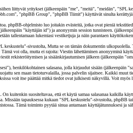
 siihen liittyvät yritykset (jälkeenpäin "me", "meitä", "meidän", "SPL k
b.com", "phpBB Group", "phpBB Tiimit") käyttävät sinulta kerättyjä ti
oa. phpBB-ohjelmisto luo joitakin evästeitä, jotka ovat pieniä tekstitied
 (jälkeenpäin "käyttäjän id") ja anonyymin session tunnisteen. (jälkeen
ytetään tallentamaan lukemiasi vestiketjuja ja näin parantaen käyttökokem
skustelu"-sivustolta, Mutta se on tämän dokumentin ulkopuolella. Tämä
t. Tämä voi olla, mutta ei rajoita: Viestin lähettäminen anonyyminä käyt
iestit rekisteröitymisen ja sisäänkirjautumisen jälkeen (jälkeenpäin "omat
sesi"), henkilökohtainen salasana, jolla kirjaudut sisään (jälkeenpäin "
uojattu sen maan tietoturvalailla, jossa palvelin sijaitsee. Kaikki muut ti
a voit itse päättää mitkä tiedot ovat julkisesti näkyvillä. Voit myös li
On kuitenkin suositeltavaa, että et käytä samaa salasanaa kaikilla käytt
llessa. Missään tapauksessa kukaan "SPL keskustelu"-sivustolta, phpBB t
mistossa. Tämä toiminto pyytää sinua antamaan käyttäjätunnuksesi ja sä