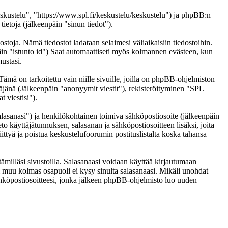
eskustelu", "https://www.spl.fi/keskustelu/keskustelu") ja phpBB:n
etoja (jälkeenpäin "sinun tiedot").
ostoja. Nämä tiedostot ladataan selaimesi väliaikaisiin tiedostoihin.
päin "istunto id") Saat automaattiseti myös kolmannen evästeen, kun
ustasi.
 on tarkoitettu vain niille sivuille, joilla on phpBB-ohjelmiston
täjänä (Jälkeenpäin "anonyymit viestit"), rekisteröityminen "SPL
 viestisi").
salasanasi") ja henkilökohtainen toimiva sähköpostiosoite (jälkeenpäin
eto käyttäjätunnuksen, salasanan ja sähköpostiosoitteen lisäksi, joita
ittyä ja poistua keskustelufoorumin postituslistalta koska tahansa
ämilläsi sivustoilla. Salasanaasi voidaan käyttää kirjautumaan
ai muu kolmas osapuoli ei kysy sinulta salasanaasi. Mikäli unohdat
hköpostiosoitteesi, jonka jälkeen phpBB-ohjelmisto luo uuden