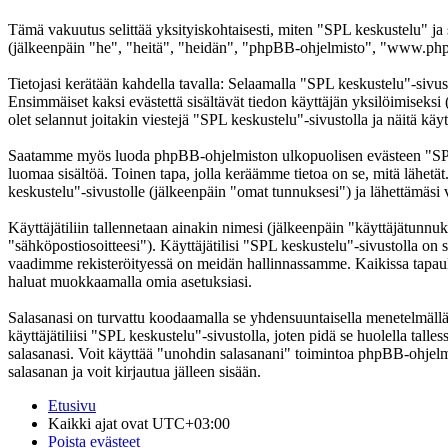
Tämä vakuutus selittää yksityiskohtaisesti, miten "SPL keskustelu" ja
(jälkeenpäin "he", "heitä", "heidän", "phpBB-ohjelmisto", "www.phpb
Tietojasi kerätään kahdella tavalla: Selaamalla "SPL keskustelu"-sivust
Ensimmäiset kaksi evästettä sisältävät tiedon käyttäjän yksilöimiseksi
olet selannut joitakin viestejä "SPL keskustelu"-sivustolla ja näitä kä
Saatamme myös luoda phpBB-ohjelmiston ulkopuolisen evästeen "SPL ke
luomaa sisältöä. Toinen tapa, jolla keräämme tietoa on se, mitä lähetä
keskustelu"-sivustolle (jälkeenpäin "omat tunnuksesi") ja lähettämäsi v
Käyttäjätiliin tallennetaan ainakin nimesi (jälkeenpäin "käyttäjätunnuk
"sähköpostiosoitteesi"). Käyttäjätilisi "SPL keskustelu"-sivustolla on s
vaadimme rekisteröityessä on meidän hallinnassamme. Kaikissa tapauksiss
haluat muokkaamalla omia asetuksiasi.
Salasanasi on turvattu koodaamalla se yhdensuuntaisella menetelmällä. 
käyttäjätiliisi "SPL keskustelu"-sivustolla, joten pidä se huolella ta
salasanasi. Voit käyttää "unohdin salasanani" toimintoa phpBB-ohjel
salasanan ja voit kirjautua jälleen sisään.
Etusivu
Kaikki ajat ovat
UTC+03:00
Poista evästeet