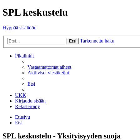
SPL keskustelu
Hyppää sisältöön
Tarkennettu haku
Etsi
Pikalinkit
Vastaamattomat aiheet
Aktiiviset viestiketjut
Etsi
UKK
Kirjaudu sisään
Rekisteröidy
Etusivu
Etsi
SPL keskustelu - Yksityisyyden suoja