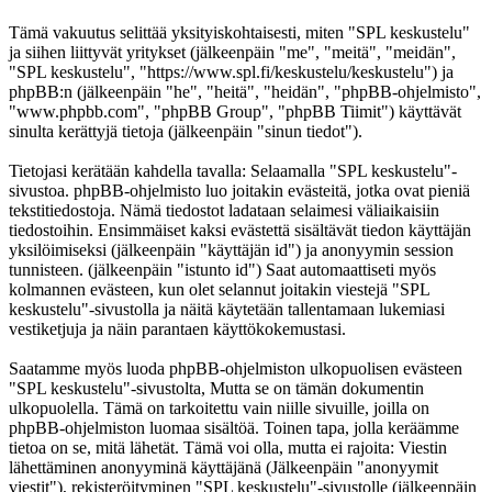
Tämä vakuutus selittää yksityiskohtaisesti, miten "SPL keskustelu"
ja siihen liittyvät yritykset (jälkeenpäin "me", "meitä", "meidän",
"SPL keskustelu", "https://www.spl.fi/keskustelu/keskustelu") ja
phpBB:n (jälkeenpäin "he", "heitä", "heidän", "phpBB-ohjelmisto",
"www.phpbb.com", "phpBB Group", "phpBB Tiimit") käyttävät
sinulta kerättyjä tietoja (jälkeenpäin "sinun tiedot").
Tietojasi kerätään kahdella tavalla: Selaamalla "SPL keskustelu"-
sivustoa. phpBB-ohjelmisto luo joitakin evästeitä, jotka ovat pieniä
tekstitiedostoja. Nämä tiedostot ladataan selaimesi väliaikaisiin
tiedostoihin. Ensimmäiset kaksi evästettä sisältävät tiedon käyttäjän
yksilöimiseksi (jälkeenpäin "käyttäjän id") ja anonyymin session
tunnisteen. (jälkeenpäin "istunto id") Saat automaattiseti myös
kolmannen evästeen, kun olet selannut joitakin viestejä "SPL
keskustelu"-sivustolla ja näitä käytetään tallentamaan lukemiasi
vestiketjuja ja näin parantaen käyttökokemustasi.
Saatamme myös luoda phpBB-ohjelmiston ulkopuolisen evästeen
"SPL keskustelu"-sivustolta, Mutta se on tämän dokumentin
ulkopuolella. Tämä on tarkoitettu vain niille sivuille, joilla on
phpBB-ohjelmiston luomaa sisältöä. Toinen tapa, jolla keräämme
tietoa on se, mitä lähetät. Tämä voi olla, mutta ei rajoita: Viestin
lähettäminen anonyyminä käyttäjänä (Jälkeenpäin "anonyymit
viestit"), rekisteröityminen "SPL keskustelu"-sivustolle (jälkeenpäin