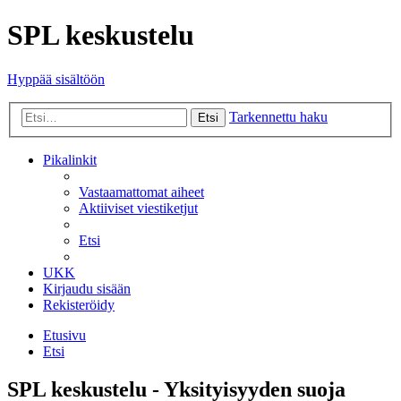
SPL keskustelu
Hyppää sisältöön
Tarkennettu haku
Etsi
Pikalinkit
Vastaamattomat aiheet
Aktiiviset viestiketjut
Etsi
UKK
Kirjaudu sisään
Rekisteröidy
Etusivu
Etsi
SPL keskustelu - Yksityisyyden suoja