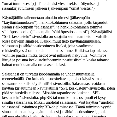
"omat tunnuksesi") ja lähettämäsi viestit rekisteröitymisen ja
sisäänkirjautumisen jälkeen (jälkeenpäin "omat viestisi").
Käyttäjätiliin tallennetaan ainakin nimesi (jälkeenpäin
"käyttäjätunnuksesi"), henkilökohtainen salasana, jolla kirjaudut
sisään (jälkeenpäin "salasanasi") ja henkilökohtainen toimiva
sähköpostiosoite (jälkeenpäin "sähköpostiosoitteesi"). Käyttäjätilisi
"SPL keskustelu"-sivustolla on suojattu sen maan tietoturvalailla,
jossa palvelin sijaitsee. Kaikki muut tieto käyttäjätunnuksen,
salasanan ja sähköpostiosoitteen lisäksi, joita vaadimme
rekisteröityessä on meidän hallinnassamme. Kaikissa tapauksissa
voit itse päättää mitkä tiedot ovat julkisesti näkyvillä. Voit myös
liittyä ja poistua keskustelufoorumin postituslistalta koska tahansa
haluat muokkaamalla omia asetuksiasi.
Salasanasi on turvattu koodaamalla se yhdensuuntaisella
menetelmällä. On kuitenkin suositeltavaa, että et käytä samaa
salasanaa kaikilla käyttämilläsi sivustoilla. Salasanaasi voidaan
käyttää kirjautumaan käyttäjätiliisi "SPL keskustelu"-sivustolla, joten
pidä se huolella tallessa. Missään tapauksessa kukaan "SPL
keskustelu"-sivustolta, phpBB tai muu kolmas osapuoli ei kysy
sinulta salasanaasi. Mikäli unohdat salasanasi. Voit käyttää "unohdin
salasanani" toimintoa phpBB-ohjelmistossa. Tämä toiminto pyytää
sinua antamaan käyttäjätunnuksesi ja sähköpostiosoitteesi, jonka
jälkeen phpBB-ohjelmisto luo uuden salasanan ja voit kirjautua