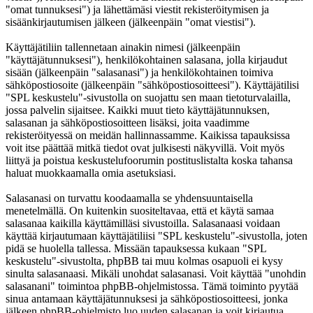
"omat tunnuksesi") ja lähettämäsi viestit rekisteröitymisen ja
sisäänkirjautumisen jälkeen (jälkeenpäin "omat viestisi").
Käyttäjätiliin tallennetaan ainakin nimesi (jälkeenpäin
"käyttäjätunnuksesi"), henkilökohtainen salasana, jolla kirjaudut
sisään (jälkeenpäin "salasanasi") ja henkilökohtainen toimiva
sähköpostiosoite (jälkeenpäin "sähköpostiosoitteesi"). Käyttäjätilisi
"SPL keskustelu"-sivustolla on suojattu sen maan tietoturvalailla,
jossa palvelin sijaitsee. Kaikki muut tieto käyttäjätunnuksen,
salasanan ja sähköpostiosoitteen lisäksi, joita vaadimme
rekisteröityessä on meidän hallinnassamme. Kaikissa tapauksissa
voit itse päättää mitkä tiedot ovat julkisesti näkyvillä. Voit myös
liittyä ja poistua keskustelufoorumin postituslistalta koska tahansa
haluat muokkaamalla omia asetuksiasi.
Salasanasi on turvattu koodaamalla se yhdensuuntaisella
menetelmällä. On kuitenkin suositeltavaa, että et käytä samaa
salasanaa kaikilla käyttämilläsi sivustoilla. Salasanaasi voidaan
käyttää kirjautumaan käyttäjätiliisi "SPL keskustelu"-sivustolla, joten
pidä se huolella tallessa. Missään tapauksessa kukaan "SPL
keskustelu"-sivustolta, phpBB tai muu kolmas osapuoli ei kysy
sinulta salasanaasi. Mikäli unohdat salasanasi. Voit käyttää "unohdin
salasanani" toimintoa phpBB-ohjelmistossa. Tämä toiminto pyytää
sinua antamaan käyttäjätunnuksesi ja sähköpostiosoitteesi, jonka
jälkeen phpBB-ohjelmisto luo uuden salasanan ja voit kirjautua