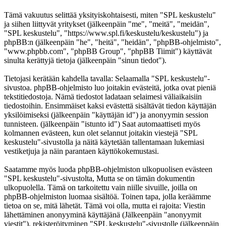
Tämä vakuutus selittää yksityiskohtaisesti, miten "SPL keskustelu"
ja siihen liittyvät yritykset (jälkeenpäin "me", "meitä", "meidän",
"SPL keskustelu", "https://www.spl.fi/keskustelu/keskustelu") ja
phpBB:n (jälkeenpäin "he", "heitä", "heidän", "phpBB-ohjelmisto",
"www.phpbb.com", "phpBB Group", "phpBB Tiimit") käyttävät
sinulta kerättyjä tietoja (jälkeenpäin "sinun tiedot").
Tietojasi kerätään kahdella tavalla: Selaamalla "SPL keskustelu"-
sivustoa. phpBB-ohjelmisto luo joitakin evästeitä, jotka ovat pieniä
tekstitiedostoja. Nämä tiedostot ladataan selaimesi väliaikaisiin
tiedostoihin. Ensimmäiset kaksi evästettä sisältävät tiedon käyttäjän
yksilöimiseksi (jälkeenpäin "käyttäjän id") ja anonyymin session
tunnisteen. (jälkeenpäin "istunto id") Saat automaattiseti myös
kolmannen evästeen, kun olet selannut joitakin viestejä "SPL
keskustelu"-sivustolla ja näitä käytetään tallentamaan lukemiasi
vestiketjuja ja näin parantaen käyttökokemustasi.
Saatamme myös luoda phpBB-ohjelmiston ulkopuolisen evästeen
"SPL keskustelu"-sivustolta, Mutta se on tämän dokumentin
ulkopuolella. Tämä on tarkoitettu vain niille sivuille, joilla on
phpBB-ohjelmiston luomaa sisältöä. Toinen tapa, jolla keräämme
tietoa on se, mitä lähetät. Tämä voi olla, mutta ei rajoita: Viestin
lähettäminen anonyyminä käyttäjänä (Jälkeenpäin "anonyymit
viestit"), rekisteröityminen "SPL keskustelu"-sivustolle (jälkeenpäin