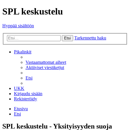
SPL keskustelu
Hyppää sisältöön
Tarkennettu haku
Etsi
Pikalinkit
Vastaamattomat aiheet
Aktiiviset viestiketjut
Etsi
UKK
Kirjaudu sisään
Rekisteröidy
Etusivu
Etsi
SPL keskustelu - Yksityisyyden suoja